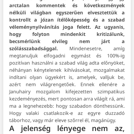
arctalan kommentek és következmények
nélküli világban egyszerűen elvesztettük a
kontrollt a józan ítélőképesség és a szabad
véleménynyilvánítás joga felett. Az ugyanis,
hogy folyton mindenkit kritizálunk,
becsmérlünk elvileg nem járt a
szólásszabadsággal.
Mindenesetre, amíg
megtanuljuk elfogadni egymást és 100%-ig
pozitívan használni a szabad világ adta előnyöket,
néhányan kénytelenek kihívásokat, mozgalmakat
indítani olyan ügyekért is, amelyek, valljuk be,
azért nem világrengetőek. Ennek ellenére a
Januhairy mozgalom kifejezetten szimpatikus
kezdeményezés, mert pontosan arra világít rá, ami
ma a legnehezebb: hogy szabadon dönthessünk.
Hogy valaki csatlakozik-e az egyre duzzadó
táborhoz, vagy már eleve szőrrel él, magánügy.
A jelenség lényege nem az,