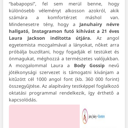
“babapopsi”, fel sem merül benne, hogy
különösebb véleményt alkosson azokról, akik
számára a komfortérzet máshol van.
Mindenesetre tény, hogy a
Januhairy névre
hallgató, Instagramon futó kihívást a 21 éves
Laura Jackson indította útjára.
Az angol
egyetemista mozgalmával a lányokat, nőket arra
próbálja buzdítani, hogy fogadják el testüket és
önmagukat, méghozzá a természetes valójukban.
A mozgalommal Laura a
Body Gossip
nevű
jótékonysági szervezet is támogatni kívánjam a
kitűzött cél 1000 angol font (kb. 360 000 forint)
összegyűjtése. Az alapítvány testképpel foglalkozó
oktatási programmal rendelkezik, így érthető a
kapcsolódás.