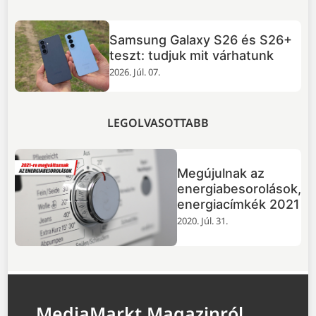
TOP 5 dolog, amit tudnod
+
érdemes a GTA VI-ról
2026. Júl. 02.
LEGOLVASOTTABB
Megújulnak az
energiabesorolások,
energiacímkék 2021
2020. Júl. 31.
MediaMarkt Magazinról