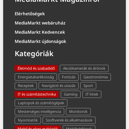
Elérhetőségek
MediaMarkt webáruház
MediaMarkt Kedvencek
MediaMarkt újdonságok
Kategóriák
Életmód és szabadidő
Akciókamerák és drónok
Energiatakarékosság
Fotózás
Gasztronómia
Receptek
Navigáció és utazás
Sport
IT és számítástechnika
Gaming
IT hírek
Laptopok és számítógépek
Mesterséges intelligencia
Monitorok
Nyomtatók
Szoftverek és alkalmazások
Mobil és okos eszközök
Mobiltelefonok