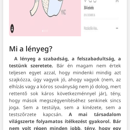
Mi a lényeg?
A lényeg a szabadság, a felszabadultság, a
testünk szeretete.
Bár én magam nem értek
teljesen egyet azzal, hogy mindenki mindig azt
szajkózza, úgy vagyok jó, ahogy vagyok (nem, az
elhízás vagy a kóros soványság nem jó dolog, mert
rettentő sok káros következménnyel jár), tény,
hogy mások megszégyenítéséhez senkinek sincs
joga. Sem a testúlya, sem a kinézete, sem a
testszőrzete kapcsán.
A mai társadalom
világszerte folyamatos ítélkezést gyakorol. Bár
nem volt régen minden jobb, tény, hogy egy