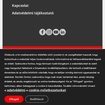
Kapcsolat
Adatvédelmi tájékoztató
Oldalunk, a hir.mediamarkt.hu többféle sütit (cookie-t) és szolgáltatást használ, hogy
biztosítsuk a weboldal teljes funkcionalitását, informatívvá és felhasználóbaráttá tegyük
az oldalt. Számunkra fontos, hogy könnyen tudd böngészni a weboldalunkat és ezért
nagy hangsúlyt fektetünk a folyamatos továbbfejlesztésre. Ide tartozik a beállításaid
mediamarkt.hu
elmentése és az előre kitöltött rubrikák, hogy ne kelljen mindig beírnod ugyanazokat az
adatokat. Szintén fontos számunkra, hogy csak olyan tartalmat láss, amely tényleg
érdekel, és amely megkönnyíti az online tevékenységeid. Ha az "Elfogad" gombra
kattintasz, akkor beleegyezel a cookie-k használatába. További információért olvasd
adatvédelmi
cookie-nyilatkozatunkat
el
és
.
Elfogad
Beállítások