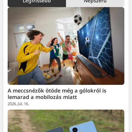
Legfrissebb
Népszerű
A meccsnézők ötöde még a gólokról is
lemarad a mobilozás miatt
2026. Júl. 16.