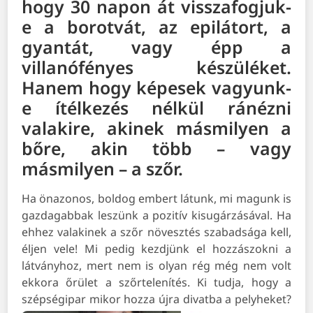
hogy 30 napon át visszafogjuk-
e a borotvát, az epilátort, a
gyantát, vagy épp a
villanófényes készüléket.
Hanem hogy képesek vagyunk-
e ítélkezés nélkül ránézni
valakire, akinek másmilyen a
bőre, akin több – vagy
másmilyen – a szőr.
Ha önazonos, boldog embert látunk, mi magunk is
gazdagabbak leszünk a pozitív kisugárzásával. Ha
ehhez valakinek a szőr növesztés szabadsága kell,
éljen vele! Mi pedig kezdjünk el hozzászokni a
látványhoz, mert nem is olyan rég még nem volt
ekkora őrület a szőrtelenítés. Ki tudja, hogy a
szépségipar mikor hozza újra divatba a pelyheket?