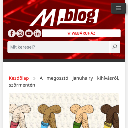
WEBÁRUHÁZ
Keresés
Kezdőlap
»
A megosztó Januhairy kihívásról,
szőrmentén