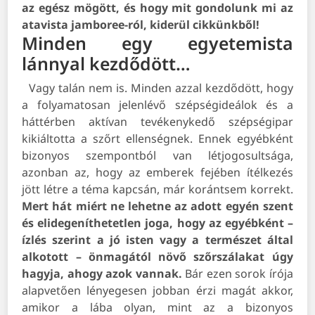
az egész mögött, és hogy mit gondolunk mi az
atavista jamboree-ról, kiderül cikkünkből!
Minden egy egyetemista
lánnyal kezdődött…
Vagy talán nem is. Minden azzal kezdődött, hogy
a folyamatosan jelenlévő szépségideálok és a
háttérben aktívan tevékenykedő szépségipar
kikiáltotta a szőrt ellenségnek. Ennek egyébként
bizonyos szempontból van létjogosultsága,
azonban az, hogy az emberek fejében ítélkezés
jött létre a téma kapcsán, már korántsem korrekt.
Mert hát miért ne lehetne az adott egyén szent
és elidegeníthetetlen joga, hogy az egyébként –
ízlés szerint a jó isten vagy a természet által
alkotott – önmagától növő szőrszálakat úgy
hagyja, ahogy azok vannak.
Bár ezen sorok írója
alapvetően lényegesen jobban érzi magát akkor,
amikor a lába olyan, mint az a bizonyos