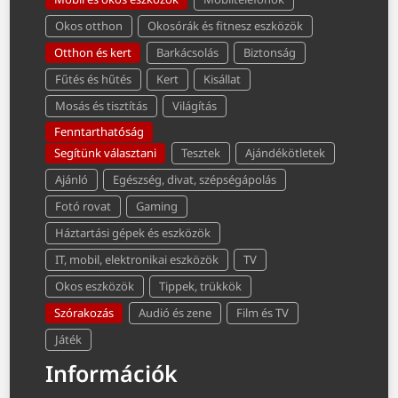
Okos otthon
Okosórák és fitnesz eszközök
Otthon és kert
Barkácsolás
Biztonság
Fűtés és hűtés
Kert
Kisállat
Mosás és tisztítás
Világítás
Fenntarthatóság
Segítünk választani
Tesztek
Ajándékötletek
Ajánló
Egészség, divat, szépségápolás
Fotó rovat
Gaming
Háztartási gépek és eszközök
IT, mobil, elektronikai eszközök
TV
Okos eszközök
Tippek, trükkök
Szórakozás
Audió és zene
Film és TV
Játék
Információk