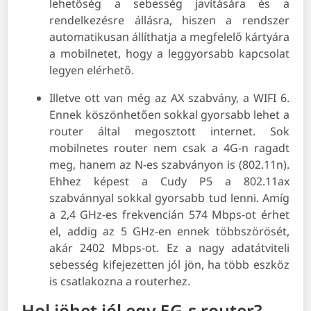
lehetőség a sebesség javítására és a
rendelkezésre állásra, hiszen a rendszer
automatikusan állíthatja a megfelelő kártyára
a mobilnetet, hogy a leggyorsabb kapcsolat
legyen elérhető.
Illetve ott van még az AX szabvány, a WIFI 6.
Ennek köszönhetően sokkal gyorsabb lehet a
router által megosztott internet. Sok
mobilnetes router nem csak a 4G-n ragadt
meg, hanem az N-es szabványon is (802.11n).
Ehhez képest a Cudy P5 a 802.11ax
szabvánnyal sokkal gyorsabb tud lenni. Amíg
a 2,4 GHz-es frekvencián 574 Mbps-ot érhet
el, addig az 5 GHz-en ennek többszörösét,
akár 2402 Mbps-ot. Ez a nagy adatátviteli
sebesség kifejezetten jól jön, ha több eszköz
is csatlakozna a routerhez.
Hol jöhet jól egy 5G-s router?