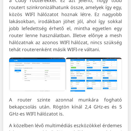
a Cudy routerekkel. Ez azt jelenti, hogy több
routert szinkronizálhatunk össze, amelyek így egy,
közös WIFI hálózatot hoznak létre. Ez nagyobb
lakásokban, irodákban jöhet jól, ahol így sokkal
jobb lefedettség érhető el, mintha egyetlen egy
router lenne használatban. Illetve előnye a mesh
hálózatnak az azonos WIFI hálózat, nincs szükség
tehát routerenként másik WIFI-re váltani.
A router szinte azonnal munkára fogható
bekapcsolás után. Rögtön kínál 2,4 GHz-es és 5
GHz-es WIFI hálózatot is.
A közelben lévő multimédiás eszközökkel érdemes