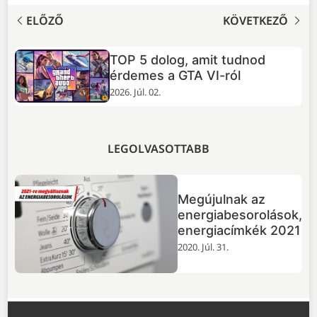
ELŐZŐ
KÖVETKEZŐ
TOP 5 dolog, amit tudnod
+
érdemes a GTA VI-ról
2026. Júl. 02.
LEGOLVASOTTABB
Megújulnak az
energiabesorolások,
energiacímkék 2021
2020. Júl. 31.