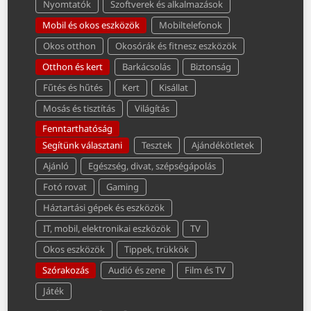
Nyomtatók
Szoftverek és alkalmazások
Mobil és okos eszközök
Mobiltelefonok
Okos otthon
Okosórák és fitnesz eszközök
Otthon és kert
Barkácsolás
Biztonság
Fűtés és hűtés
Kert
Kisállat
Mosás és tisztítás
Világítás
Fenntarthatóság
Segítünk választani
Tesztek
Ajándékötletek
Ajánló
Egészség, divat, szépségápolás
Fotó rovat
Gaming
Háztartási gépek és eszközök
IT, mobil, elektronikai eszközök
TV
Okos eszközök
Tippek, trükkök
Szórakozás
Audió és zene
Film és TV
Játék