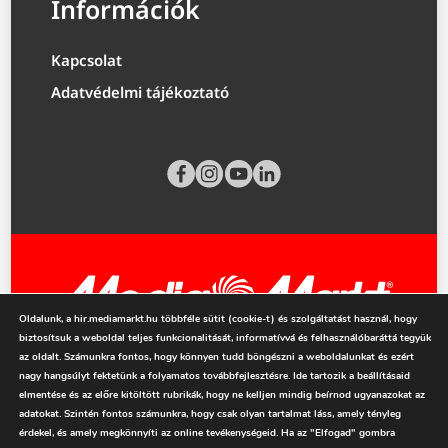
Információk
Kapcsolat
Adatvédelmi tájékoztató
Oldalunk, a hir.mediamarkt.hu többféle sütit (cookie-t) és szolgáltatást használ, hogy
biztosítsuk a weboldal teljes funkcionalitását, informatívvá és felhasználóbaráttá tegyük
mediamarkt.hu
az oldalt. Számunkra fontos, hogy könnyen tudd böngészni a weboldalunkat és ezért
nagy hangsúlyt fektetünk a folyamatos továbbfejlesztésre. Ide tartozik a beállításaid
elmentése és az előre kitöltött rubrikák, hogy ne kelljen mindig beírnod ugyanazokat az
adatokat. Szintén fontos számunkra, hogy csak olyan tartalmat láss, amely tényleg
érdekel, és amely megkönnyíti az online tevékenységeid. Ha az "Elfogad" gombra