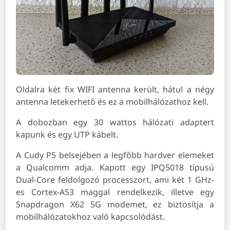
Oldalra két fix WIFI antenna került, hátul a négy
antenna letekerhető és ez a mobilhálózathoz kell.
A dobozban egy 30 wattos hálózati adaptert
kapunk és egy UTP kábelt.
A Cudy P5 belsejében a legfőbb hardver elemeket
a Qualcomm adja. Kapott egy IPQ5018 típusú
Dual-Core feldolgozó processzort, ami két 1 GHz-
es Cortex-A53 maggal rendelkezik, illetve egy
Snapdragon X62 5G modemet, ez biztosítja a
mobilhálózatokhoz való kapcsolódást.