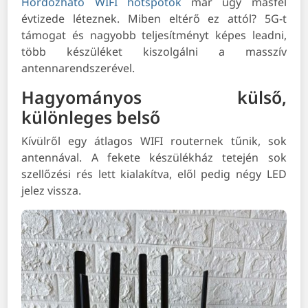
Hordozható WIFI hotspotok
már úgy másfél
évtizede léteznek. Miben eltérő ez attól? 5G-t
támogat és nagyobb teljesítményt képes leadni,
több készüléket kiszolgálni a masszív
antennarendszerével.
Hagyományos külső,
különleges belső
Kívülről egy átlagos WIFI routernek tűnik, sok
antennával. A fekete készülékház tetején sok
szellőzési rés lett kialakítva, elől pedig négy LED
jelez vissza.