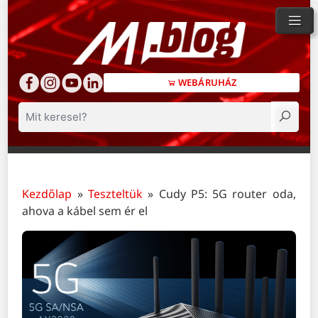
WEBÁRUHÁZ
Keresés
Kezdőlap
»
Teszteltük
»
Cudy P5: 5G router oda,
ahova a kábel sem ér el