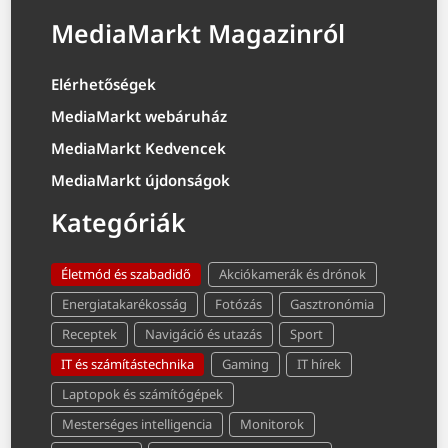
MediaMarkt Magazinról
Elérhetőségek
MediaMarkt webáruház
MediaMarkt Kedvencek
MediaMarkt újdonságok
Kategóriák
Életmód és szabadidő
Akciókamerák és drónok
Energiatakarékosság
Fotózás
Gasztronómia
Receptek
Navigáció és utazás
Sport
IT és számítástechnika
Gaming
IT hírek
Laptopok és számítógépek
Mesterséges intelligencia
Monitorok