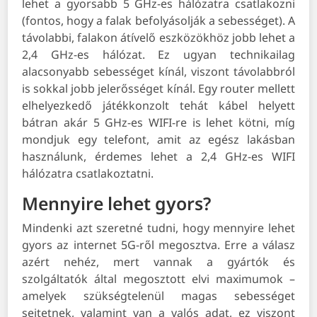
lehet a gyorsabb 5 GHz-es hálózatra csatlakozni
(fontos, hogy a falak befolyásolják a sebességet). A
távolabbi, falakon átívelő eszközökhöz jobb lehet a
2,4 GHz-es hálózat. Ez ugyan technikailag
alacsonyabb sebességet kínál, viszont távolabbról
is sokkal jobb jelerősséget kínál. Egy router mellett
elhelyezkedő játékkonzolt tehát kábel helyett
bátran akár 5 GHz-es WIFI-re is lehet kötni, míg
mondjuk egy telefont, amit az egész lakásban
használunk, érdemes lehet a 2,4 GHz-es WIFI
hálózatra csatlakoztatni.
Mennyire lehet gyors?
Mindenki azt szeretné tudni, hogy mennyire lehet
gyors az internet 5G-ről megosztva. Erre a válasz
azért nehéz, mert vannak a gyártók és
szolgáltatók által megosztott elvi maximumok –
amelyek szükségtelenül magas sebességet
sejtetnek, valamint van a valós adat, ez viszont