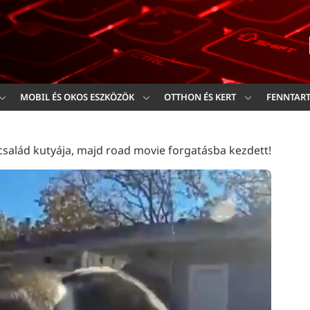
Ker
MOBIL ÉS OKOS ESZKÖZÖK
OTTHON ÉS KERT
FENNTAR
család kutyája, majd road movie forgatásba kezdett!