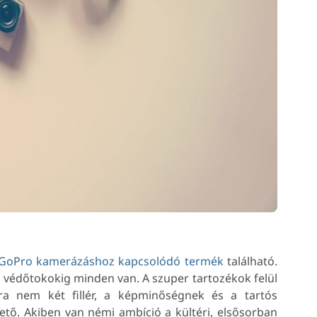
 GoPro kamerázáshoz kapcsolódó termék
található.
s védőtokokig minden van. A szuper tartozékok felül
a nem két fillér, a képminőségnek és a tartós
hető. Akiben van némi ambíció a kültéri, elsősorban