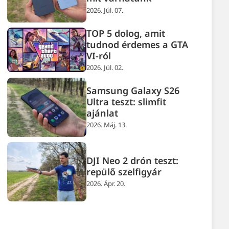
2026. Júl. 07.
TOP 5 dolog, amit
tudnod érdemes a GTA
VI-ról
2026. Júl. 02.
Samsung Galaxy S26
Ultra teszt: slimfit
ajánlat
2026. Máj. 13.
DJI Neo 2 drón teszt:
repülő szelfigyár
2026. Ápr. 20.