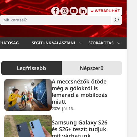
WEBÁRUHÁZ
esés
THATÓSÁG
SEGÍTÜNK VÁLASZTANI
SZÓRAKOZÁS
Legfrissebb
Népszerű
A meccsnézők ötöde
még a gólokról is
lemarad a mobilozás
miatt
2026. Júl. 16.
Samsung Galaxy S26
és S26+ teszt: tudjuk
mit várhatunk