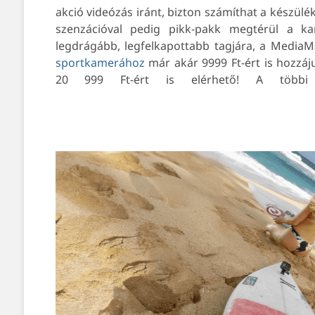
akció videózás iránt, bizton számíthat a készülé
szenzációval pedig pikk-pakk megtérül a 
legdrágább, legfelkapottabb tagjára, a MediaM
sportkamerához
már akár 9999 Ft-ért is hozzáj
20 999 Ft-ért is elérhető!
A többi a