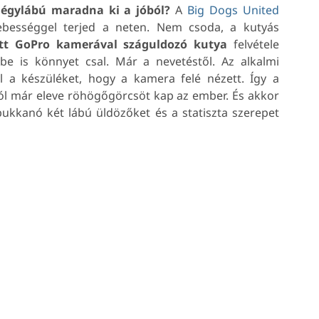
 négylábú maradna ki a jóból?
A
Big Dogs United
ebességgel terjed a neten. Nem csoda, a kutyás
ott GoPro kamerával száguldozó kutya
felvétele
e is könnyet csal. Már a nevetéstől. Az alkalmi
l a készüléket, hogy a kamera felé nézett. Így a
tól már eleve röhögőgörcsöt kap az ember. És akkor
ukkanó két lábú üldözőket és a statiszta szerepet