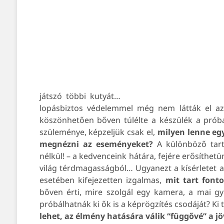
játszó többi kutyát…
lopásbiztos védelemmel még nem látták el az 
köszönhetően bőven túlélte a készülék a próba 
szüleménye, képzeljük csak el,
milyen lenne egy
megnézni az eseményeket?
A különböző tar
nélkül! – a kedvenceink hátára, fejére erősíthet
világ térdmagasságból…
Ugyanezt a kísérletet a
esetében kifejezetten izgalmas,
mit tart font
bőven érti, mire szolgál egy kamera, a mai gy
próbálhatnák ki ők is a képrögzítés csodáját? Ki 
lehet, az élmény hatására válik “függővé” a jö