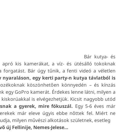
Bár kutya- és
apró kis kamerákat, a víz- és ütésálló tokoknak
forgatást. Bár úgy tűnik, a fenti videó a véletlen
 nyaraláson, egy kerti party-n kutya távlatból is
tozékoknak köszönhetően könnyedén – és kínzás
ünk egy GoPro kamerát. Érdekes lenne látni, milyen a
 kiskorúakkal is elvégezhetjük. Kicsit nagyobb utód
osnak a gyerek, mire fókuszál.
Egy 5-6 éves már
erekek már eleve úgyis ebbe nőttek fel. Miért ne
tudja, milyen művészi alkotások születnek, esetleg
vő új Fellinije, Nemes-Jelese…