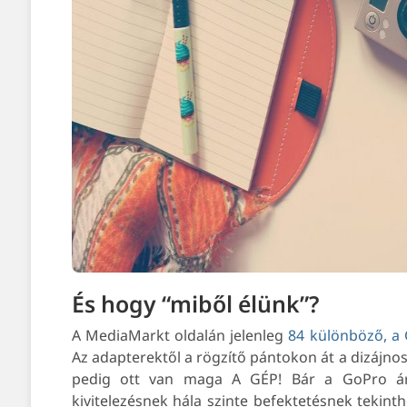
És hogy “miből élünk”?
A MediaMarkt oldalán jelenleg
84 különböző, a
Az adapterektől a rögzítő pántokon át a dizájno
pedig ott van maga A GÉP!
Bár a GoPro ár
kivitelezésnek hála szinte befektetésnek tekint