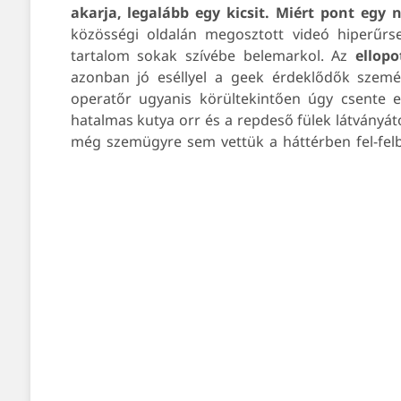
akarja, legalább egy kicsit. Miért pont egy
közösségi oldalán megosztott videó hiperűrs
tartalom sokak szívébe belemarkol. Az
ellop
azonban jó eséllyel a geek érdeklődők szeméb
operatőr ugyanis körültekintően úgy csente e
hatalmas kutya orr és a repdeső fülek látványá
még szemügyre sem vettük a háttérben fel-felb