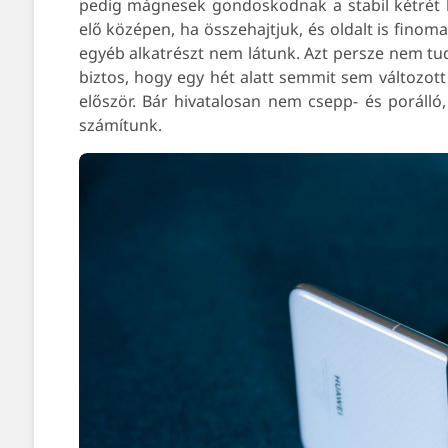
pedig mágnesek gondoskodnak a stabil kétrét ha
elő középen, ha összehajtjuk, és oldalt is finoma
egyéb alkatrészt nem látunk. Azt persze nem tudj
biztos, hogy egy hét alatt semmit sem változot
először. Bár hivatalosan nem csepp- és porálló
számítunk.