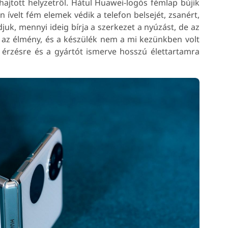
jtott helyzetről. Hátul Huawei-logós fémlap bújik
n ívelt fém elemek védik a telefon belsejét, zsanért,
uk, mennyi ideig bírja a szerkezet a nyúzást, de az
t az élmény, és a készülék nem a mi kezünkben volt
, érzésre és a gyártót ismerve hosszú élettartamra