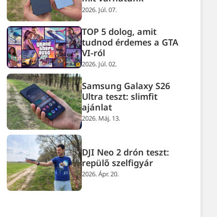
2026. Júl. 07.
TOP 5 dolog, amit
tudnod érdemes a GTA
VI-ról
2026. Júl. 02.
Samsung Galaxy S26
Ultra teszt: slimfit
ajánlat
2026. Máj. 13.
DJI Neo 2 drón teszt:
repülő szelfigyár
2026. Ápr. 20.