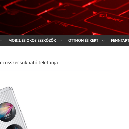
Ker
MOBIL ÉS OKOS ESZKÖZÖK
OTTHON ÉS KERT
FENNTAR
ei összecsukható telefonja