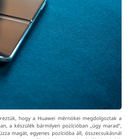
 éreztük, hogy a Huawei mérnökei megdolgoztak a
an, a készülék bármilyen pozícióban „úgy marad”,
húzza magát, egyenes pozícióba áll, összecsukásnál