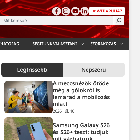
WEBÁRUHÁZ
esés
THATÓSÁG
SEGÍTÜNK VÁLASZTANI
SZÓRAKOZÁS
Legfrissebb
Népszerű
A meccsnézők ötöde
még a gólokról is
lemarad a mobilozás
miatt
2026. Júl. 16.
Samsung Galaxy S26
és S26+ teszt: tudjuk
mit várhatunk