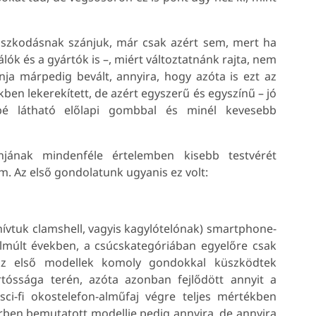
szkodásnak szánjuk, már csak azért sem, mert ha
ók és a gyártók is –, miért változtatnánk rajta, nem
nja márpedig bevált, annyira, hogy azóta is ezt az
ben lekerekített, de azért egyszerű és egyszínű – jó
sbé látható előlapi gombbal és minél kevesebb
ának mindenféle értelemben kisebb testvérét
m. Az első gondolatunk ugyanis ez volt:
hívtuk clamshell, vagyis kagylótelónak) smartphone-
lmúlt években, a csúcskategóriában egyelőre csak
 az első modellek komoly gondokkal küszködtek
óssága terén, azóta azonban fejlődött annyit a
ci-fi okostelefon-alműfaj végre teljes mértékben
en bemutatott modellje pedig annyira, de annyira