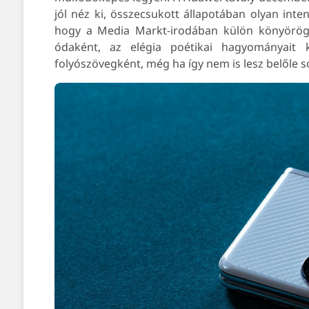
jól néz ki, összecsukott állapotában olyan inten
hogy a Media Markt-irodában külön könyörögni
ódaként, az elégia poétikai hagyományait 
folyószövegként, még ha így nem is lesz belőle s