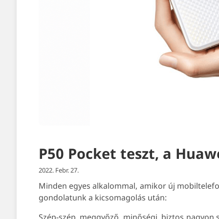
P50 Pocket teszt, a Huaw
2022. Febr. 27.
Minden egyes alkalommal, amikor új mobiltelefo
gondolatunk a kicsomagolás után:
Szép-szép, meggyőző, minőségi, biztos nagyon so