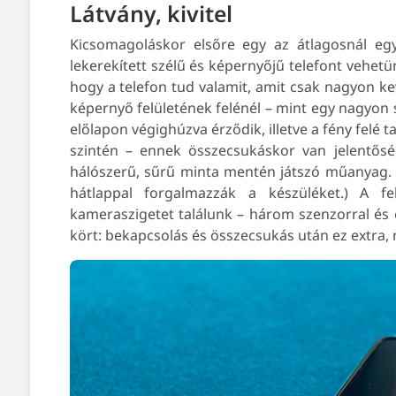
Látvány, kivitel
Kicsomagoláskor elsőre egy az átlagosnál egy 
lekerekített szélű és képernyőjű telefont vehetün
hogy a telefon tud valamit, amit csak nagyon k
képernyő felületének felénél – mint egy nagyon s
előlapon végighúzva érződik, illetve a fény felé t
szintén – ennek összecsukáskor van jelentősé
hálószerű, sűrű minta mentén játszó műanyag. (
hátlappal forgalmazzák a készüléket.) A f
kameraszigetet találunk – három szenzorral és 
kört: bekapcsolás és összecsukás után ez extra