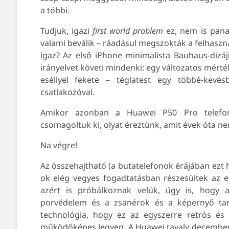
a többi.
Tudjuk, igazi
first world problem
ez, nem is pana
valami beválik – ráadásul megszokták a felhasznál
igaz? Az első iPhone minimalista Bauhaus-dizáj
irányelvet követi mindenki: egy változatos mérték
eséllyel fekete – téglatest egy többé-kevé
csatlakozóval.
Amikor azonban a Huawei P50 Pro telefonj
csomagoltuk ki, olyat éreztünk, amit évek óta ne
Na végre!
Az összehajtható (a butatelefonok érájában ezt 
ok elég vegyes fogadtatásban részesültek az e
azért is próbálkoznak velük, úgy is, hogy
porvédelem és a zsanérok és a képernyő tart
technológia, hogy ez az egyszerre retrós és s
működőképes legyen. A Huawei tavaly decemberb