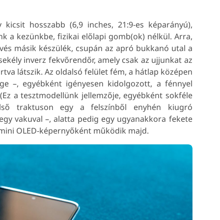
kicsit hosszabb (6,9 inches, 21:9-es képarányú),
k a kezünkbe, fizikai előlapi gomb(ok) nélkül. Arra,
evés másik készülék, csupán az apró bukkanó utal a
ekély inverz fekvőrendőr, amely csak az ujjunkat az
artva látszik. Az oldalsó felület fém, a hátlap középen
ge –, egyébként igényesen kidolgozott, a fénnyel
Ez a tesztmodellünk jellemzője, egyébként sokféle
első traktuson egy a felszínből enyhén kiugró
egy vakuval –, alatta pedig egy ugyanakkora fekete
, mini OLED-képernyőként működik majd.