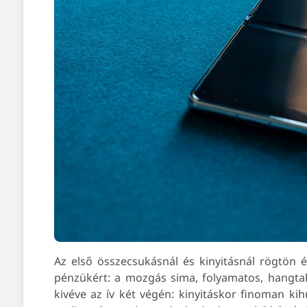
Az első összecsukásnál és kinyitásnál rögtön
pénzükért: a mozgás sima, folyamatos, hangtal
kivéve az ív két végén: kinyitáskor finoman ki