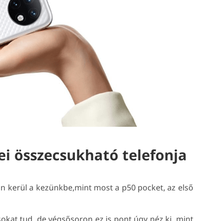
ei összecsukható telefonja
n kerül a kezünkbe,mint most a p50 pocket, az első
kat tud, de végsősoron ez is pont úgy néz ki, mint