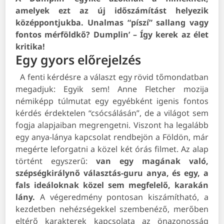
amelyek ezt az új időszámítást helyezik
középpontjukba. Unalmas “píszí” sallang vagy
fontos mérföldkő? Dumplin’ – Így kerek az élet
kritika!
Egy gyors előrejelzés
A fenti kérdésre a választ egy rövid tőmondatban
megadjuk: Egyik sem! Anne Fletcher mozija
némiképp túlmutat egy egyébként igenis fontos
kérdés érdektelen “csócsálásán”, de a világot sem
fogja alapjaiban megrengetni. Viszont ha legalább
egy anya-lánya kapcsolat rendbejön a Földön, már
megérte leforgatni a közel két órás filmet.
Az alap
történt egyszerű:
van egy magának való,
szépségkirálynő választás-guru anya, és egy, a
fals ideáloknak közel sem megfelelő, karakán
lány.
A végeredmény pontosan kiszámítható, a
kezdetben nehézségekkel szembenéző, merőben
eltérő karakterek kapcsolata az önazonosság