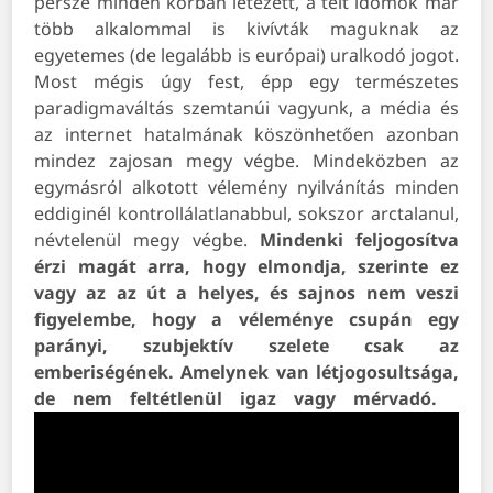
persze minden korban létezett, a telt idomok már
több alkalommal is kivívták maguknak az
egyetemes (de legalább is európai) uralkodó jogot.
Most mégis úgy fest, épp egy természetes
paradigmaváltás szemtanúi vagyunk, a média és
az internet hatalmának köszönhetően azonban
mindez zajosan megy végbe. Mindeközben az
egymásról alkotott vélemény nyilvánítás minden
eddiginél kontrollálatlanabbul, sokszor arctalanul,
névtelenül megy végbe.
Mindenki feljogosítva
érzi magát arra, hogy elmondja, szerinte ez
vagy az az út a helyes, és sajnos nem veszi
figyelembe, hogy a véleménye csupán egy
parányi, szubjektív szelete csak az
emberiségének. Amelynek van létjogosultsága,
de nem feltétlenül igaz vagy mérvadó.