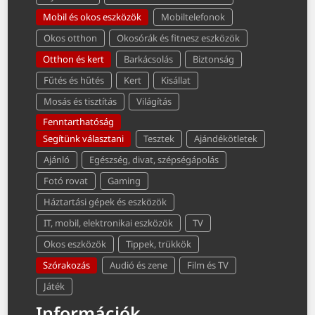
Mobil és okos eszközök
Mobiltelefonok
Okos otthon
Okosórák és fitnesz eszközök
Otthon és kert
Barkácsolás
Biztonság
Fűtés és hűtés
Kert
Kisállat
Mosás és tisztítás
Világítás
Fenntarthatóság
Segítünk választani
Tesztek
Ajándékötletek
Ajánló
Egészség, divat, szépségápolás
Fotó rovat
Gaming
Háztartási gépek és eszközök
IT, mobil, elektronikai eszközök
TV
Okos eszközök
Tippek, trükkök
Szórakozás
Audió és zene
Film és TV
Játék
Információk