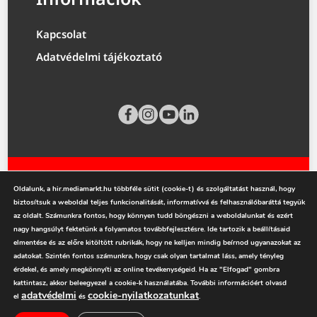
Kapcsolat
Adatvédelmi tájékoztató
Oldalunk, a hir.mediamarkt.hu többféle sütit (cookie-t) és szolgáltatást használ, hogy
biztosítsuk a weboldal teljes funkcionalitását, informatívvá és felhasználóbaráttá tegyük
az oldalt. Számunkra fontos, hogy könnyen tudd böngészni a weboldalunkat és ezért
nagy hangsúlyt fektetünk a folyamatos továbbfejlesztésre. Ide tartozik a beállításaid
mediamarkt.hu
elmentése és az előre kitöltött rubrikák, hogy ne kelljen mindig beírnod ugyanazokat az
adatokat. Szintén fontos számunkra, hogy csak olyan tartalmat láss, amely tényleg
érdekel, és amely megkönnyíti az online tevékenységeid. Ha az "Elfogad" gombra
kattintasz, akkor beleegyezel a cookie-k használatába. További információért olvasd
adatvédelmi
cookie-nyilatkozatunkat
el
és
.