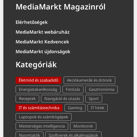
MediaMarkt Magazinról
Elérhetőségek
MediaMarkt webáruház
MediaMarkt Kedvencek
MediaMarkt újdonságok
Kategóriák
Életmód és szabadidő
Akciókamerák és drónok
Energiatakarékosság
Fotózás
Gasztronómia
Receptek
Navigáció és utazás
Sport
IT és számítástechnika
Gaming
IT hírek
Laptopok és számítógépek
Mesterséges intelligencia
Monitorok
Nyomtatók
Szoftverek és alkalmazások