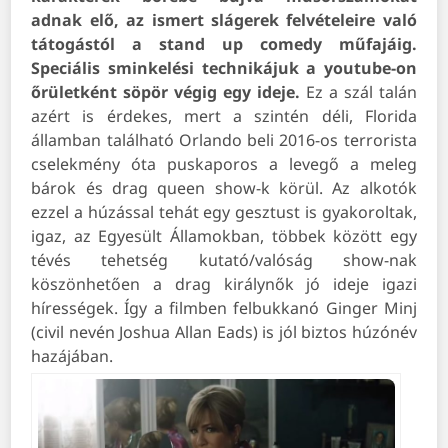
adnak elő, az ismert slágerek felvételeire való
tátogástól a stand up comedy műfajáig.
Speciális sminkelési technikájuk a youtube-on
őrületként söpör végig egy ideje.
Ez a szál talán
azért is érdekes, mert a szintén déli, Florida
államban található Orlando beli 2016-os terrorista
cselekmény óta puskaporos a levegő a meleg
bárok és drag queen show-k körül. Az alkotók
ezzel a húzással tehát egy gesztust is gyakoroltak,
igaz, az Egyesült Államokban, többek között egy
tévés tehetség kutató/valóság show-nak
köszönhetően a drag királynők jó ideje igazi
hírességek. Így a filmben felbukkanó Ginger Minj
(civil nevén Joshua Allan Eads) is jól biztos húzónév
hazájában.