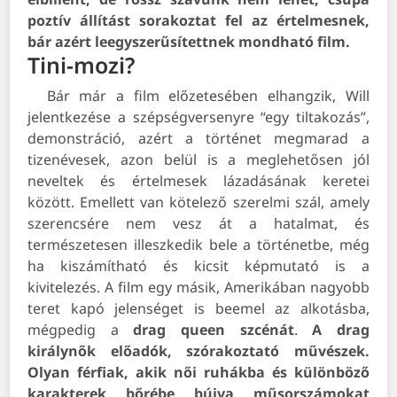
poztív állítást sorakoztat fel az értelmesnek,
bár azért leegyszerűsítettnek mondható film.
Tini-mozi?
Bár már a film előzetesében elhangzik, Will
jelentkezése a szépségversenyre “egy tiltakozás”,
demonstráció, azért a történet megmarad a
tizenévesek, azon belül is a meglehetősen jól
neveltek és értelmesek lázadásának keretei
között. Emellett van kötelező szerelmi szál, amely
szerencsére nem vesz át a hatalmat, és
természetesen illeszkedik bele a történetbe, még
ha kiszámítható és kicsit képmutató is a
kivitelezés.
A film egy másik, Amerikában nagyobb
teret kapó jelenséget is beemel az alkotásba,
mégpedig a
drag queen szcénát
.
A drag
királynők előadók, szórakoztató művészek.
Olyan férfiak, akik női ruhákba és különböző
karakterek bőrébe bújva műsorszámokat