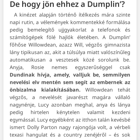
De hogy jön ehhez a Dumplin’?
A kinézet alapján történő ítélkezés mára szinte
napi rutin, a vélemények kommentekké formálása
pedig bemelegítő ujjgyakorlat a telefonok és
számítógépek fölé hajlók életében. A Dumplin’
főhőse
Willowdean, azazz Will, végzős gimnazista
lány tipikusan az, akit a túlsúlya miatt valószínűleg
automatikusan a vesztesek közé sorolunk be.
Anyja, Rosie nemes egyszerűséggel csak
Dundinak hívja, amely, valljuk be, semmilyen
nevelési elv mentén sem segít az embernek az
önbizalma kialakításában.
Willowdean tehát
végzős, a nevelését javarészt magára vállaló
nagynénje, Lucy azonban meghal, anya és lánya
pedig hirtelen kénytelen valamit kezdeni
egymással. Lucy egyébként az itthon talán kevésbé
ismert Dolly Parton nagy rajongója volt, a vérbeli
texasi hangulat és a country zenéjéről – és sok