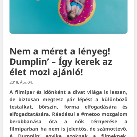
Nem a méret a lényeg!
Dumplin’ – Így kerek az
élet mozi ajánló!
2019. Ápr. 04.
A filmipar és időnként a divat világa is lassan,
de biztosan megtesz pár lépést a különböző
testalkat, bőrszín, forma elfogadására és
elfogadtatására. Ráadásul a #metoo mozgalom
berobbanása óta a nők térnyerése a
filmiparban ha nem is jelentős, de számottevő.
A Dumplin’ egyike azoknak a filmeknek,