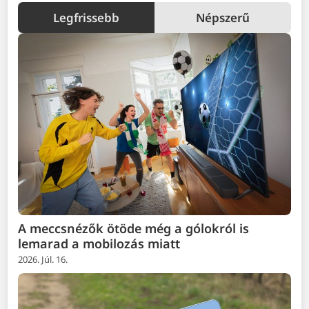
Legfrissebb
Népszerű
A meccsnézők ötöde még a gólokról is
lemarad a mobilozás miatt
2026. Júl. 16.