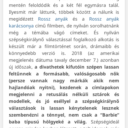
mentén feloldódik és a két fél egymásra talál.
Ilyesmit már láttunk, többek között a nálunk is
megidézett
Rossz anyák
és a
Rossz anyák
karácsonya
című filmben, de nyilván sorolhatnánk
még a témába vágó címeket.
És nyilván
szépségkirálynő választással foglalkozó alkotás is
készült már a filmtörténet során, drámaibb és
könnyedebb verzió is. 2018 (az amerikai
megjelenés dátuma tavaly december 7.) azonban
új időszak,
a divathetek kifutóin szépen lassan
feltűnnek a formásabb, valóságosabb nők
(persze vannak nagy márkák akik nem
hajlandóak nyitni), kezdenek a címlapokon
megjelenni a retusálás nélküli sztárok és
modellek, és jó eséllyel a szépségkirálynő
választások is lassan kénytelenek lesznek
szembenézni a ténnyel, nem csak a “Barbie”
baba típusú hölgyeké a világ.
Szépségideál