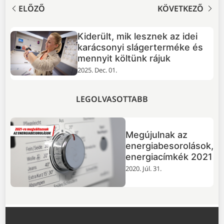
ELŐZŐ
KÖVETKEZŐ
Kiderült, mik lesznek az idei
em
karácsonyi slágerterméke és
mennyit költünk rájuk
2025. Dec. 01.
LEGOLVASOTTABB
Megújulnak az
energiabesorolások,
energiacímkék 2021
2020. Júl. 31.