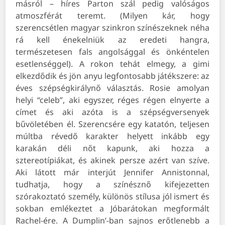
másról – híres Parton szál pedig valóságos
atmoszférát teremt. (Milyen kár, hogy
szerencsétlen magyar szinkron színészeknek néha
rá kell énekelniük az eredeti hangra,
természetesen fals angolsággal és önkéntelen
esetlenséggel). A rokon tehát elmegy, a gimi
elkezdődik és jön anyu legfontosabb játékszere: az
éves szépségkirálynő választás.
Rosie amolyan
helyi “celeb”, aki egyszer, réges régen elnyerte a
címet és aki azóta is a szépségversenyek
bűvöletében él. Szerencsére egy katatón, teljesen
múltba révedő karakter helyett inkább egy
karakán déli nőt kapunk, aki hozza a
sztereotípiákat, és akinek persze azért van szíve.
Aki látott már interjút Jennifer Annistonnal,
tudhatja, hogy a színésznő kifejezetten
szórakoztató személy, különös stílusa jól ismert és
sokban emlékeztet a Jóbarátokan megformált
Rachel-ére. A Dumplin’-ban sajnos erőtlenebb a