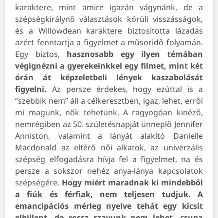
karaktere, mint amire igazán vágynánk, de a
szépségkirálynő választások körüli visszásságok,
és a Willowdean karaktere biztosította lázadás
azért fenntartja a figyelmet a műsoridő folyamán.
Egy biztos,
hasznosabb egy ilyen témában
végignézni a gyerekeinkkel egy filmet, mint két
órán át képzeletbeli lények kaszabolását
figyelni.
Az persze érdekes, hogy ezúttal is a
“szebbik nem” áll a célkeresztben, igaz, lehet, erről
mi magunk, nők tehetünk. A ragyogóan kinéző,
nemrégiben az 50. születésnapját ünneplő Jennifer
Anniston, valamint a lányát alakító Danielle
Macdonald az eltérő női alkatok, az univerzális
szépség elfogadásra hívja fel a figyelmet, na és
persze a sokszor nehéz anya-lánya kapcsolatok
szépségére.
Hogy miért maradnak ki mindebből
a fiúk és férfiak, nem teljesen tudjuk. A
emancipációs mérleg nyelve tehát egy kicsit
elbillent, de rossz szavunk nem lehet, csupa