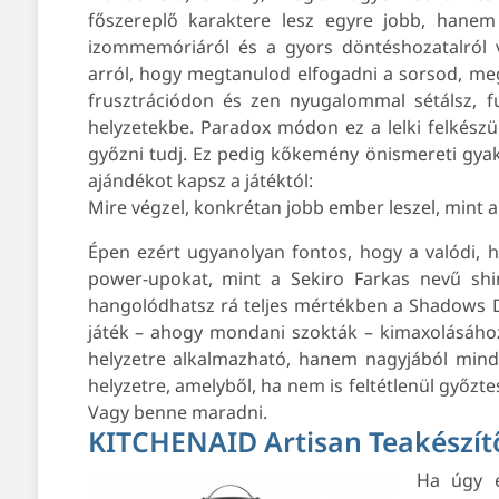
főszereplő karaktere lesz egyre jobb, hanem
izommemóriáról és a gyors döntéshozatalról v
arról, hogy megtanulod elfogadni a sorsod, meg
frusztrációdon és zen nyugalommal sétálsz, f
helyzetekbe. Paradox módon ez a lelki felkészü
győzni tudj. Ez pedig kőkemény önismereti gyak
ajándékot kapsz a játéktól:
Mire végzel, konkrétan jobb ember leszel, mint 
Épen ezért ugyanolyan fontos, hogy a valódi, h
power-upokat, mint a Sekiro Farkas nevű shin
hangolódhatsz rá teljes mértékben a Shadows Die
játék – ahogy mondani szokták – kimaxolásáho
helyzetre alkalmazható, hanem nagyjából minden
helyzetre, amelyből, ha nem is feltétlenül győzt
Vagy benne maradni.
KITCHENAID Artisan Teakészít
Ha úgy é