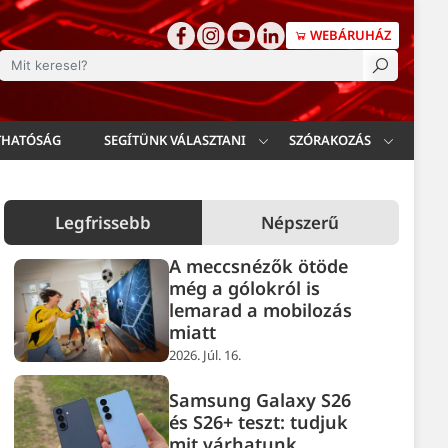
WEBÁRUHÁZ
esés
THATÓSÁG
SEGÍTÜNK VÁLASZTANI
SZÓRAKOZÁS
Legfrissebb
Népszerű
A meccsnézők ötöde
még a gólokról is
lemarad a mobilozás
miatt
2026. Júl. 16.
Samsung Galaxy S26
és S26+ teszt: tudjuk
mit várhatunk