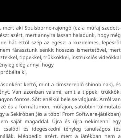
 mert aki Soulsborne-rajongó (ez a műfaj szedett-
észt azért, mert annyira lassan haladunk, hogy még
 de hát ettől szép az egész: a küzdelmes, lépésről
nem fárasztunk senkit hosszas ismertetővel, mert
ztekkel, tippekkel, trükkökkel, instrukciós videókkal
ényleg elég annyi, hogy
próbálta ki,
ásonként kettő, mint a címszereplő shinobinak), és
ényt. Van azonban valami, amit a tippek, trükkök,
yon fontos. Sőt: enélkül bele se vágjunk. Arról van
ézzé és a formátumon, műfajon, satöbbin túlmutató
gy a Sekiróban (és a többi From Software-játékban)
nem saját magaddal. Újra és újra nekimenni egy
, csalódi és idegeskedni tényleg tanulságos (és
nálják. Mégpedig azért, mert a játékban nem a