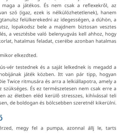
 maga a játékos. És nem csak a reflexekről, az
an szó (igaz, ezek is nélkülözhetetlenek), hanem
tanulsz felülkerekedni az idegességen, a dühön, a
utsz, lopakodsz bele a majdnem biztosan vesztes
lés, a vesztésbe való belenyugvás kell ahhoz, hogy
orlat, hatalmas feladat, cserébe azonban hatalmas
amikor elkezdted.
ús-vér testednek és a saját lelkednek is megadd a
obijának játék közben. Itt van pár tipp, hogyan
 Twice ritmusára és arra a lelkiállapotra, amely a
z szükséges. És ez természetesen nem csak erre a
 az életben eléd kerülő stresszes, kihívással teli
esen, de boldogan és bölcsebben szeretnél kikerülni.
ő
rzed, megy fel a pumpa, azonnal állj le, tarts