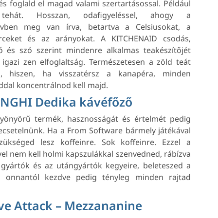
és foglald el magad valami szertartásossal. Például
 tehát. Hosszan, odafigyeléssel, ahogy a
vben meg van írva, betartva a Celsiusokat, a
ceket és az arányokat. A KITCHENAID csodás,
ó és szó szerint mindenre alkalmas teakészítőjét
 igazi zen elfoglaltság. Természetesen a zöld teát
uk, hiszen, ha visszatérsz a kanapéra, minden
ddal koncentrálnod kell majd.
NGHI Dedika kávéfőző
gyönyörű termék, hasznosságát és értelmét pedig
ecsetelnünk. Ha a From Software bármely játékával
szükséged lesz koffeinre. Sok koffeinre. Ezzel a
el nem kell holmi kapszulákkal szenvedned, rábízva
gyártók és az utángyártók kegyeire, beleteszed a
t, onnantól kezdve pedig tényleg minden rajtad
ve Attack – Mezzananine