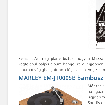
keresni. Az meg pláne biztos, hogy a Mezzani
végtelenül baljós album hangol rá a legjobban 
albumot végighallgatnod, elég az első, Angel című
MARLEY EM-JT000SB bambusz b
Már csak a
ha igazi
legjobb z
Spotify-g