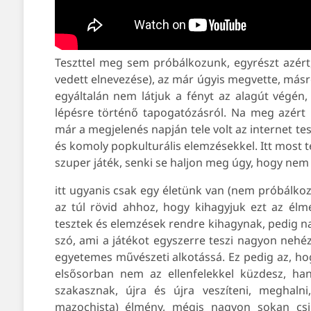
Teszttel meg sem próbálkozunk, egyrészt azért,
vedett elnevezése), az már úgyis megvette, másr
egyáltalán nem látjuk a fényt az alagút végén,
lépésre történő tapogatózásról. Na meg azért 
már a megjelenés napján tele volt az internet tes
és komoly popkulturális elemzésekkel. Itt most t
szuper játék, senki se haljon meg úgy, hogy nem 
itt ugyanis csak egy életünk van (nem próbálkoz
az túl rövid ahhoz, hogy kihagyjuk ezt az élm
tesztek és elemzések rendre kihagynak, pedig nag
szó, ami a játékot egyszerre teszi nagyon neh
egyetemes művészeti alkotássá. Ez pedig az, ho
elsősorban nem az ellenfelekkel küzdesz, ha
szakasznak, újra és újra veszíteni, meghalni
mazochista) élmény, mégis nagyon sokan csi