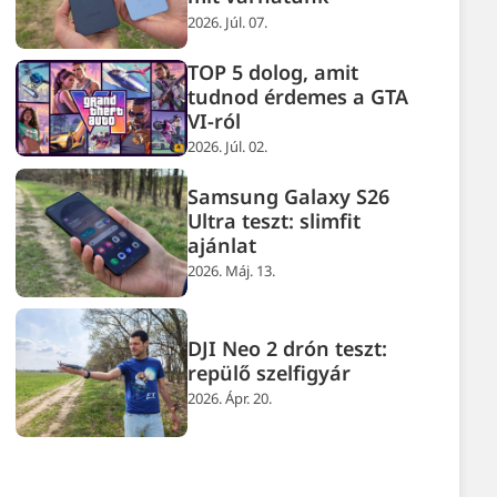
2026. Júl. 07.
TOP 5 dolog, amit
tudnod érdemes a GTA
VI-ról
2026. Júl. 02.
Samsung Galaxy S26
Ultra teszt: slimfit
ajánlat
2026. Máj. 13.
DJI Neo 2 drón teszt:
repülő szelfigyár
2026. Ápr. 20.