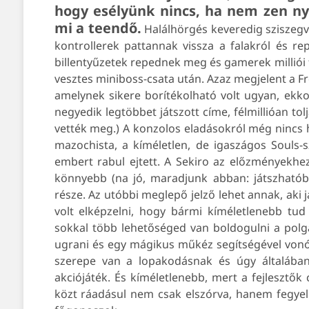
hogy esélyünk nincs, ha nem zen n
mi a teendő.
Halálhörgés keveredig sziszegve
kontrollerek pattannak vissza a falakról és rep
billentyűzetek repednek meg és gamerek milliói f
vesztes miniboss-csata után. Azaz megjelent a F
amelynek sikere borítékolható volt ugyan, ekk
negyedik legtöbbet játszott címe, félmillióan to
vették meg.) A konzolos eladásokról még nincs hí
mazochista, a kíméletlen, de igaszágos Souls-
embert rabul ejtett. A Sekiro az előzményekhez
könnyebb (na jó, maradjunk abban: játszhatób
része. Az utóbbi meglepő jelző lehet annak, aki j
volt elképzelni, hogy bármi kíméletlenebb tud
sokkal több lehetőséged van boldogulni a polgá
ugrani és egy mágikus műkéz segítségével vonó
szerepe van a lopakodásnak és úgy általába
akciójáték. És kíméletlenebb, mert a fejlesztők 
közt ráadásul nem csak elszórva, hanem fegy