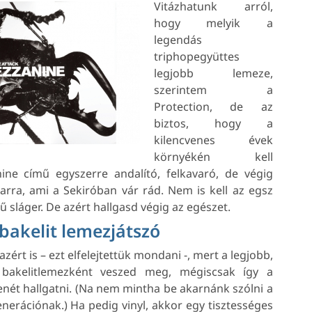
Vitázhatunk arról,
hogy melyik a
legendás
triphopegyüttes
legjobb lemeze,
szerintem a
Protection, de az
biztos, hogy a
kilencvenes évek
környékén kell
ne című egyszerre andalító, felkavaró, de végig
arra, ami a Sekiróban vár rád. Nem is kell az egsz
 sláger. De azért hallgasd végig az egészet.
akelit lemezjátszó
zért is – ezt elfelejtettük mondani -, mert a legjobb,
 bakelitlemezként veszed meg, mégiscsak így a
enét hallgatni. (Na nem mintha be akarnánk szólni a
enerációnak.) Ha pedig vinyl, akkor egy tisztességes