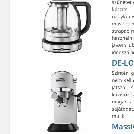
szünetet 
készíts
nagyköny
másodper
strapabír
használni
javasolj
idegszála
DE-LO
Szintén 
nem kell 
játszol, 
kávéfőzőv
magad a 
sajátoda
múlik.
Massi