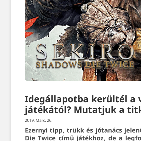
Idegállapotba kerültél a
játékától? Mutatjuk a tit
2019. Márc. 26.
Ezernyi tipp, trükk és jótanács jel
Die Twice című játékhoz, de a legf