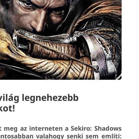
 világ legnehezebb
kot!
ent meg az interneten a Sekiro: Shadows
ontosabban valahogy senki sem említi: