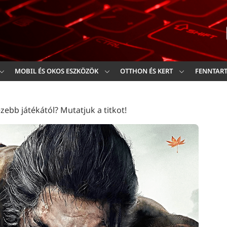
Ker
MOBIL ÉS OKOS ESZKÖZÖK
OTTHON ÉS KERT
FENNTAR
zebb játékától? Mutatjuk a titkot!