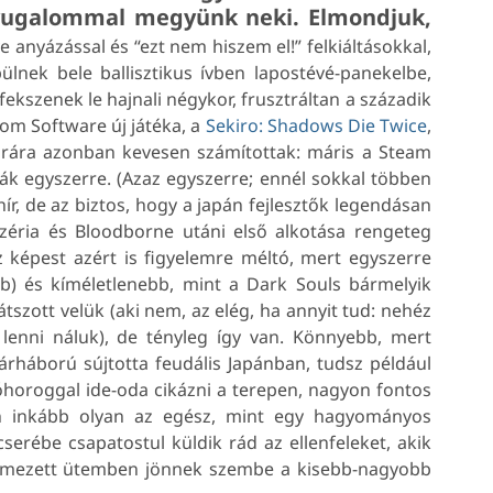
yugalommal megyünk neki. Elmondjuk,
 anyázással és “ezt nem hiszem el!” felkiáltásokkal,
ülnek bele ballisztikus ívben lapostévé-panekelbe,
ekszenek le hajnali négykor, frusztráltan a századik
rom Software új játéka, a
Sekiro: Shadows Die Twice
,
orára azonban kevesen számítottak: máris a Steam
lják egyszerre. (Azaz egyszerre; ennél sokkal többen
r, de az biztos, hogy a japán fejlesztők legendásan
széria és Bloodborne utáni első alkotása rengeteg
 képest azért is figyelemre méltó, mert egyszerre
b) és kíméletlenebb, mint a Dark Souls bármelyik
átszott velük (aki nem, az elég, ha annyit tud: nehéz
 lenni náluk), de tényleg így van. Könnyebb, mert
rháború sújtotta feudális Japánban, tudsz például
horoggal ide-oda cikázni a terepen, nagyon fontos
n inkább olyan az egész, mint egy hagyományos
cserébe csapatostul küldik rád az ellenfeleket, akik
elmezett ütemben jönnek szembe a kisebb-nagyobb