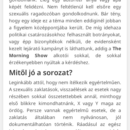
képét felidézni. Nem feltétlenül kell elsőre egy
szexuális ragadozóban gondolkodnunk. Bár tény,
hogy egy ideje ez a téma minden eddiginél jobban
a figyelem középpontjába került. De míg idehaza
politikai csatározásokhoz felhasznált botrányokat,
vagy épp bizonyítékok nélküli, de evidensként
kezelt lejárató kampányt is láthattunk, addig a
The
Morning Show
alkotói sokkal, de sokkal
érzékenyebben nyúltak a kérdéshez.
Mitől jó a sorozat?
Leginkább attól, hogy nem ítélkezik egyértelműen.
A szexuális zaklatások, visszaélések az esetek nagy
részében sokkal összetettebbek annál, minthogy
első blikkre kimondhatnánk, X vagy Y maga az
ördög. Persze vannak egyértelmű esetek, de a
zaklatás általában nem nyilvánosan, jól
dokumentálhatóan történik. Ráadásul az egész