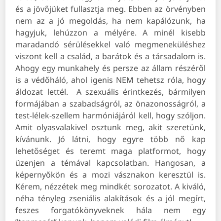
és a jövőjüket fullasztja meg. Ebben az örvényben
nem az a jó megoldás, ha nem kapálózunk, ha
hagyjuk, lehúzzon a mélyére. A minél kisebb
maradandó sérülésekkel való megmeneküléshez
viszont kell a család, a barátok és a társadalom is.
Ahogy egy munkahely és persze az állam részéről
is a védőháló, ahol igenis NEM tehetsz róla, hogy
áldozat lettél.
A szexuális érintkezés, bármilyen
formájában a szabadságról, az önazonosságról, a
test-lélek-szellem harmóniájáról kell, hogy szóljon.
Amit olyasvalakivel osztunk meg, akit szeretünk,
kívánunk. Jó látni, hogy egyre több nő kap
lehetőséget és teremt maga platformot, hogy
üzenjen a témával kapcsolatban. Hangosan, a
képernyőkön és a mozi vásznakon keresztül is.
Kérem, nézzétek meg mindkét sorozatot. A kiváló,
néha tényleg zseniális alakítások és a jól megírt,
feszes forgatókönyveknek hála nem egy