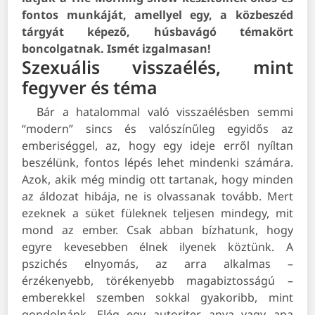
fontos munkáját, amellyel egy, a közbeszéd
tárgyát képező, húsbavágó témakört
boncolgatnak. Ismét izgalmasan!
Szexuális visszaélés, mint
fegyver és téma
Bár a hatalommal való visszaélésben semmi
“modern” sincs és valószínűleg egyidős az
emberiséggel, az, hogy egy ideje erről nyíltan
beszélünk, fontos lépés lehet mindenki számára.
Azok, akik még mindig ott tartanak, hogy minden
az áldozat hibája, ne is olvassanak tovább. Mert
ezeknek a süket füleknek teljesen mindegy, mit
mond az ember. Csak abban bízhatunk, hogy
egyre kevesebben élnek ilyenek köztünk.
A
pszichés elnyomás, az arra alkalmas –
érzékenyebb, törékenyebb magabiztosságú –
emberekkel szemben sokkal gyakoribb, mint
gondolnánk. Elég egy autoriter anya vagy apa