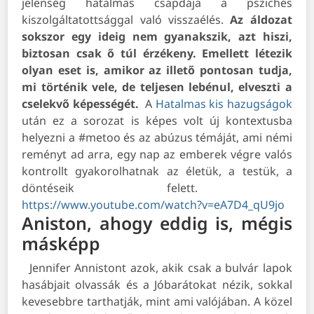
jelenség hatalmas csapdája a pszichés
kiszolgáltatottsággal való visszaélés.
Az áldozat
sokszor egy ideig nem gyanakszik, azt hiszi,
biztosan csak ő túl érzékeny. Emellett létezik
olyan eset is, amikor az illető pontosan tudja,
mi történik vele, de teljesen lebénul, elveszti a
cselekvő képességét.
A
Hatalmas kis hazugságok
után ez a sorozat is képes volt új kontextusba
helyezni a #metoo és az abúzus témáját, ami némi
reményt ad arra, egy nap az emberek végre valós
kontrollt gyakorolhatnak az életük, a testük, a
döntéseik felett.
https://www.youtube.com/watch?v=eA7D4_qU9jo
Aniston, ahogy eddig is, mégis
másképp
Jennifer Annistont azok, akik csak a bulvár lapok
hasábjait olvassák és a Jóbarátokat nézik, sokkal
kevesebbre tarthatják, mint ami valójában. A közel