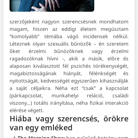
szerzőjeként nagyon szerencsésnek mondhatom
magam, hiszen az eddigi életem megúsztam
“komolyabb” témába vágó incidensek nélkül.
Léteznek olyan szexuális bűnözők – én szeretem
őket érzelmi bűnözőknek vagy érzelmi
ragadozóknak hívni -, akik a másik, előre és
alaposan kiválasztott fél pszichés törékenységét,
magabiztosságának hiányát, félénkségét és
nyitottságát, kedvességét egyszerűen kihasználják
a saját céljaikra. Néha ezt “csak” a kapcsolat
(párkapcsolat, munkahelyi reláció, családi
viszony…) totális irányítása, néha fizikai interakció
elérése végett.
Hiába vagy szerencsés, örökre
van egy emléked