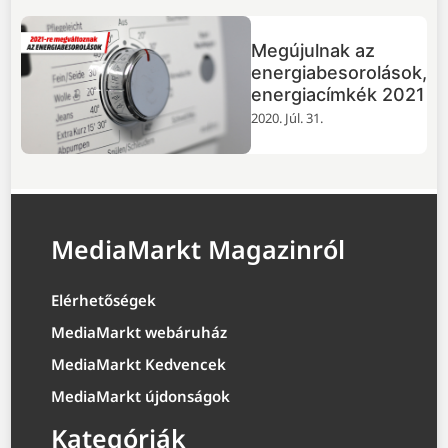
Megújulnak az
energiabesorolások,
energiacímkék 2021
2020. Júl. 31.
MediaMarkt Magazinról
Elérhetőségek
MediaMarkt webáruház
MediaMarkt Kedvencek
MediaMarkt újdonságok
Kategóriák