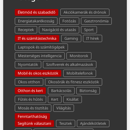
Életmód és szabadidő
Akciókamerák és drónok
Energiatakarékosság
Fotózás
Gasztronómia
Receptek
Navigáció és utazás
Sport
IT és számítástechnika
Gaming
IT hírek
Laptopok és számítógépek
Mesterséges intelligencia
Monitorok
Nyomtatók
Szoftverek és alkalmazások
Mobil és okos eszközök
Mobiltelefonok
Okos otthon
Okosórák és fitnesz eszközök
Otthon és kert
Barkácsolás
Biztonság
Fűtés és hűtés
Kert
Kisállat
Mosás és tisztítás
Világítás
Fenntarthatóság
Segítünk választani
Tesztek
Ajándékötletek