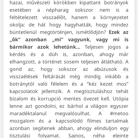
hazai, művészeti körökben kipattant botrányok
esetében a népharag sokszor nem is a
feltételezett visszaélőt, hanem a környezetet
okolja: de hát hogy hagyhatták, hogy mindez
büntetlenül megtörténjen, ismétlődjön?
Ezek az
„ők” azonban „mi” vagyunk, vagy mi is
bármikor azok lehetünk…
Teljesen jogos a
kérdés és a düh is, azonban, ahogy már
elhangzott, a történet sosem teljesen átlátható. A
gond az, hogy sokszor az abúzusok és
visszaélések feltárását még mindig inkább a
botránytól való félelem és a “kéz kezet mos”
kapcsolatok jellemzik. A megtisztuláshoz tehát
bizalom és korrupció mentes övezet kell. Utópia
lenne azt gondolni, ez bárhol a világon egyszer
maradéktalanul megvalósulhat. A #metoo
mozgalom és a kapcsolódó filmes tartalmak
azonban segítenek abban, ahogy elinduljon egy
tisztulási folyamat. Sajnos, néha eleinte