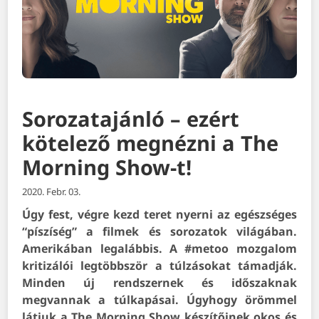
Sorozatajánló – ezért
kötelező megnézni a The
Morning Show-t!
2020. Febr. 03.
Úgy fest, végre kezd teret nyerni az egészséges
“píszíség” a filmek és sorozatok világában.
Amerikában legalábbis. A #metoo mozgalom
kritizálói legtöbbször a túlzásokat támadják.
Minden új rendszernek és időszaknak
megvannak a túlkapásai. Úgyhogy örömmel
látjuk a The Morning Show készítőinek okos és