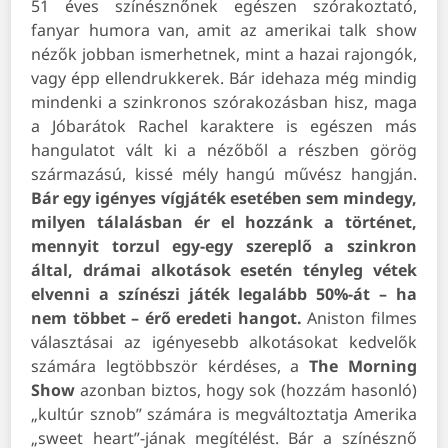
51 éves színésznőnek egészen szórakoztató,
fanyar humora van, amit az amerikai talk show
nézők jobban ismerhetnek, mint a hazai rajongók,
vagy épp ellendrukkerek. Bár idehaza még mindig
mindenki a szinkronos szórakozásban hisz, maga
a Jóbarátok Rachel karaktere is egészen más
hangulatot vált ki a nézőből a részben görög
származású, kissé mély hangú művész hangján.
Bár egy igényes vígjáték esetében sem mindegy,
milyen tálalásban ér el hozzánk a történet,
mennyit torzul egy-egy szereplő a szinkron
által, drámai alkotások esetén tényleg vétek
elvenni a színészi játék legalább 50%-át – ha
nem többet – érő eredeti hangot.
Aniston filmes
választásai az igényesebb alkotásokat kedvelők
számára legtöbbször kérdéses, a
The Morning
Show
azonban biztos, hogy sok (hozzám hasonló)
„kultúr sznob” számára is megváltoztatja Amerika
„sweet heart”-jának megítélést. Bár a színésznő