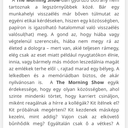
A
The Morning Show
-ban gyűrűző botrány nem
tartoznak a legszörnyűbbek közé. Bár egy
munkahelyi visszaélés már bőven túlmutat az
egyéni etikai kérdéseken, hiszen egy közösségben,
papíron is igazolható hatalommal való visszaélés
valósul(hat) meg. A gond az, hogy hiába vagy
végtelenül szerencsés, hiába nem megy rá az
életed a dologra – mert van, akié teljesen rámegy,
elég csak az eset miatt például nyugtatókon élnie,
innia, vagy bármely más módon leszedálnia magát
az emlékek terhe elől -, rajtad marad egy bélyeg. A
lelkedben és a memóriádban biztos, de akár
nyilvánosan is.
A
The Morning Show
egyik
érdekessége, hogy egy olyan közösségben, ahol
szinte mindenki törtet, hogy karriert csináljon,
miként reagálnak a hírre a kollégák? Kit ítélnek el?
Kit próbálnak megérteni? Kit kezdenek másképp
kezelni, mint addig? Vajon csak az elkövető
bűnhődik meg? Egyáltalán csak ő a vétkes? A