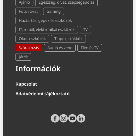
Ajánló
Egészség, divat, szépségápolás
Fotó rovat
Gaming
Háztartási gépek és eszközök
IT, mobil, elektronikai eszközök
TV
Okos eszközök
Tippek, trükkök
Szórakozás
Audió és zene
Film és TV
Játék
Információk
Kapcsolat
Adatvédelmi tájékoztató