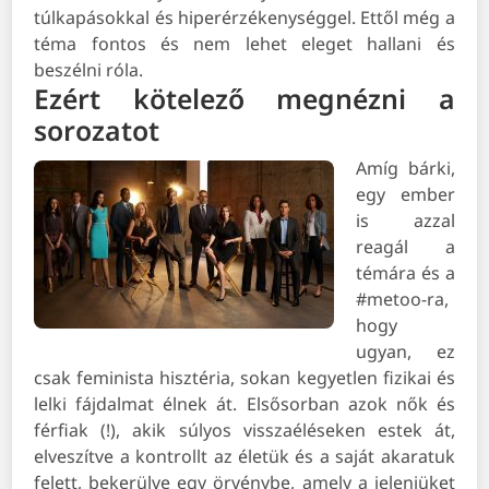
túlkapásokkal és hiperérzékenységgel. Ettől még a
téma fontos és nem lehet eleget hallani és
beszélni róla.
Ezért kötelező megnézni a
sorozatot
Amíg bárki,
egy ember
is azzal
reagál a
témára és a
#metoo-ra,
hogy
ugyan, ez
csak feminista hisztéria, sokan kegyetlen fizikai és
lelki fájdalmat élnek át. Elsősorban azok nők és
férfiak (!), akik súlyos visszaéléseken estek át,
elveszítve a kontrollt az életük és a saját akaratuk
felett, bekerülve egy örvénybe, amely a jelenjüket