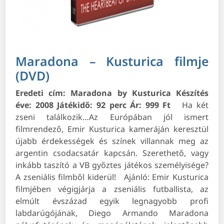
Maradona – Kusturica filmje
(DVD)
Eredeti cím: Maradona by Kusturica
Készítés
éve: 2008
Játékidő: 92 perc
Ár: 999 Ft
Ha két
zseni találkozik…Az Európában jól ismert
filmrendező, Emir Kusturica kameráján keresztül
újabb érdekességek és színek villannak meg az
argentin csodacsatár kapcsán. Szerethető, vagy
inkább taszító a VB győztes játékos személyisége?
A zseniális filmből kiderül!
Ajánló:
Emir Kusturica
filmjében végigjárja a zseniális futballista, az
elmúlt évszázad egyik legnagyobb profi
labdarúgójának, Diego Armando Maradona