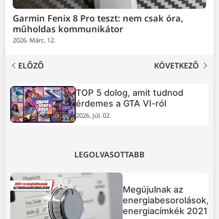
Garmin Fenix 8 Pro teszt: nem csak óra,
műholdas kommunikátor
2026. Márc. 12.
ELŐZŐ
KÖVETKEZŐ
TOP 5 dolog, amit tudnod
+
érdemes a GTA VI-ról
2026. Júl. 02.
LEGOLVASOTTABB
Megújulnak az
energiabesorolások,
energiacímkék 2021