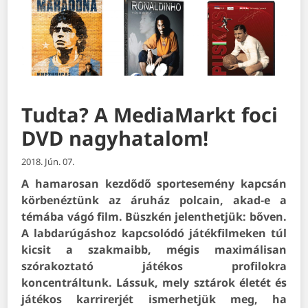
Tudta? A MediaMarkt foci
DVD nagyhatalom!
2018. Jún. 07.
A hamarosan kezdődő sportesemény kapcsán
körbenéztünk az áruház polcain, akad-e a
témába vágó film. Büszkén jelenthetjük: bőven.
A labdarúgáshoz kapcsolódó játékfilmeken túl
kicsit a szakmaibb, mégis maximálisan
szórakoztató játékos profilokra
koncentráltunk. Lássuk, mely sztárok életét és
játékos karrirerjét ismerhetjük meg, ha