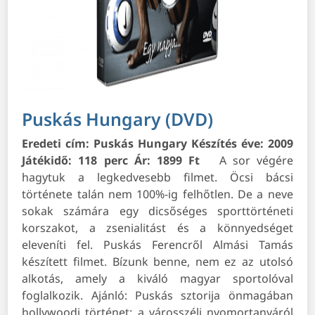
Puskás Hungary (DVD)
Eredeti cím: Puskás Hungary
Készítés éve: 2009
Játékidő: 118 perc
Ár: 1899 Ft
A sor végére
hagytuk a legkedvesebb filmet. Öcsi bácsi
története talán nem 100%-ig felhőtlen. De a neve
sokak számára egy dicsőséges sporttörténeti
korszakot, a zsenialitást és a könnyedséget
eleveníti fel. Puskás Ferencről Almási Tamás
készített filmet. Bízunk benne, nem ez az utolsó
alkotás, amely a kiváló magyar sportolóval
foglalkozik.
Ajánló:
Puskás sztorija önmagában
hollywoodi történet: a városszéli nyomortanyáról