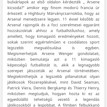
bulvárlapok az első oldalon kérdezték „ Arsene
kicsoda?” amikor egy finom modorú francia úr
érkezett a Highbury Márványcsarnokba, hogy az
Arsenal menedzsere legyen. 11 évvel később az
Arsenal rajongók és a foci szerelmesei egyaránt
hozzászoktak ahhoz a futballstílushoz, amely
amellett, hogy kimagasló eredményeket hozott,
sokak szerint egyértelműen e csodálatos sport
legszebb megvalósulása is egyben.
Megismerhetjük Arsene Wenger gondolatait,
miközben bemutatja azt a 11 kimagasló
képességű futballistát is, akik a legnagyobb
szerepet játszották az Arsenal történetében.
Megtekinthetjük a legszebb pillanatokat olyan
játékosok főszereplésével, mint David Seaman,
Patrick Viera, Dennis Bergkamp és Thierry Henry,
miközben megtudjuk, hogyan hozta ki ez az
egyedülálló tehetségű vezető a legendás
játékosokból a legjobbat.
A filmben felbukkanó