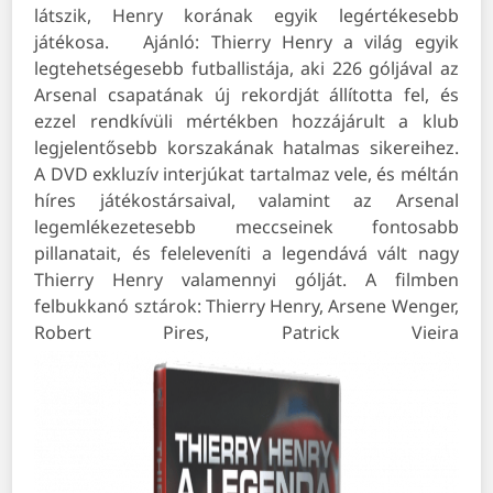
látszik, Henry korának egyik legértékesebb
játékosa.
Ajánló:
Thierry Henry a világ egyik
legtehetségesebb futballistája, aki 226 góljával az
Arsenal csapatának új rekordját állította fel, és
ezzel rendkívüli mértékben hozzájárult a klub
legjelentősebb korszakának hatalmas sikereihez.
A DVD exkluzív interjúkat tartalmaz vele, és méltán
híres játékostársaival, valamint az Arsenal
legemlékezetesebb meccseinek fontosabb
pillanatait, és feleleveníti a legendává vált nagy
Thierry Henry valamennyi gólját.
A filmben
felbukkanó sztárok: Thierry Henry, Arsene Wenger,
Robert Pires, Patrick Vieira