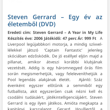
Steven Gerrard – Egy év az
életemből (DVD)
Eredeti cím: Steven Gerrard – A Year in My Life
Készítés éve: 2006
Játékidő: 47 perc
Ár: 999 Ft
A
Liverpool legújabbkori motorja, a mindig szívvel-
lélekkel játszó ‘Captain Fantastic’ jelenleg
skóciában edzősködik. De jó eséllyel eljön majd a
pillanat, amikor átveszi korábbi klubjának
vezetését. Addig is egy háromnegyed órás film
során megismerhetjük, vagy feleleveníthetjük a
Pool legendás alakjának életét.
Ajánló:
Száz
évenként egyszer előtűnik a semmiből egy
futballista, akit egyszerűen csak nézni kell és
csodálni tudásáért, játékintelligenciájáért. Steven
Gerrard is egy ilyen játékos. Amióta megkapta a
kapitányi karszalagot Gerard Houlliertől a