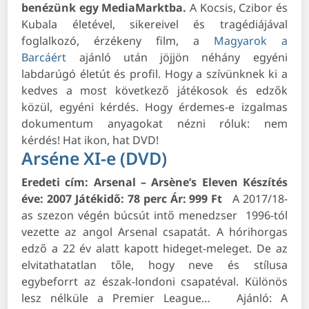
benézünk egy MediaMarktba.
A Kocsis, Czibor és
Kubala életével, sikereivel és tragédiájával
foglalkozó, érzékeny film, a
Magyarok a
Barcáért
ajánló után jöjjön néhány egyéni
labdarúgó életút és profil. Hogy a szívünknek ki a
kedves a most következő játékosok és edzők
közül, egyéni kérdés. Hogy érdemes-e izgalmas
dokumentum anyagokat nézni róluk: nem
kérdés!
Hat ikon, hat DVD!
Arséne XI-e (DVD)
Eredeti cím: Arsenal – Arsène’s Eleven
Készítés
éve: 2007
Játékidő: 78 perc
Ár: 999 Ft
A 2017/18-
as szezon végén búcsút intő menedzser 1996-tól
vezette az angol Arsenal csapatát. A hórihorgas
edző a 22 év alatt kapott hideget-meleget. De az
elvitathatatlan tőle, hogy neve és stílusa
egybeforrt az észak-londoni csapatéval. Különös
lesz nélküle a Premier League…
Ajánló:
A