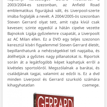
2003/2004-es szezonban, az Anfield Road
emblematikus figurájává vált, és Liverpool-szerte
imába foglalják a nevét. A 2004/2005-ös szezonban
Steven Gerrard olyat tett, amit rajta kívül csak
kevesen; szinte egyedül a hátán cipelve vezette
Bajnokok Ligája győzelemre csapatát, a Liverpoolt
az AC Milan ellen. Ez a DVD egy teljes szezonon
keresztül kíséri figyelemmel Steven Gerrard életét,
bepillanthatunk a nehézségekkel teli napjaiba, és
átélhetjük a győztes nagy pillanatokat is. Riportok
során át a legátfogóbb képet kaphatjuk erről a
kivételes sportolóról. Megszólalnak a barátai, és
családjának tagjai, valamint az edzői is. Ez a dvd
minden Liverpool és Gerrard szurkoló számára
kihagyhatatlan csemege.