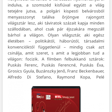
indulva, a szomszéd kisfiúval együtt a világ
tetejére jutva, a polgári kispesti belvárosból
menyasszonyt találva őrjöngve rajongott
világsztár lesz, aki táviratok százait kapja minden
szállodában, ahol csak pár éjszakára megszáll
bárhol a világon. Olyan világsztár, aki egész
életében – politikától, háborútól, társadalmi
konvencióktól függetlenül – mindig csak azt
csinálja, amit szeret, s amit a legjobban tud a
világon: focizik.
A filmben felbukkanó sztárok:
Puskás Ferenc, Puskás Ferencné, Puskás Éva,
Grosics Gyula, Buzánszky Jenő, Franz Beckenbauer,
Alfredo Di Stefano, Raymond Kopa, Pelé