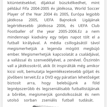
kitüntetésekkel, díjakkal büszkélkedhet, mint
például Fifa 2004-2005 év játékosa, World Soccer
Player of the Year 2004 és 2005, Európa legjobb
játékosa 2005, UEFA Bajnokok Ligájának
legértékesebb játékosa 2006, és UEFA Club
Footballer of the year 2005-2006.Ez a nem
mindennapi kiadvány egy teljes napot tölt el a
futball királyával. A média csillogásától távol
megismerhetjük a legenda mögött megbújó
ember. Megismerhetjük kapcsolatát a családjával,
a vallással és szenvedélyével, a zenével. Őszintén
vall a játékosokról, akik őt inspirálták még amikor
kicsi volt, bemutatja legemlékezetesebb góljait és
jövőbeni terveit.Ez a DVD egy páratlan lehetőséget
biztosít arra, hogy belebújjunk a föld
legnépszerűbb és legzseniálisabb futballistájának
a bőrébe, megismerjük gondolkozását és nem
utolsó sorban zseniális futball tudását.