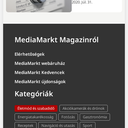
2020. Júl. 31.
MediaMarkt Magazinról
Elérhetőségek
MediaMarkt webáruház
MediaMarkt Kedvencek
MediaMarkt újdonságok
Kategóriák
Életmód és szabadidő
Akciókamerák és drónok
Energiatakarékosság
Fotózás
Gasztronómia
Receptek
Navigáció és utazás
Sport