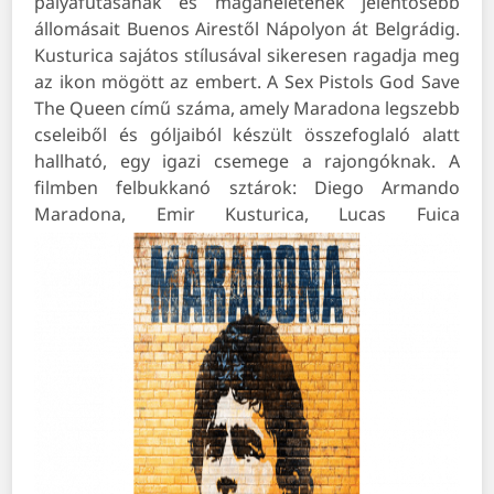
pályafutásának és magánéletének jelentősebb
állomásait Buenos Airestől Nápolyon át Belgrádig.
Kusturica sajátos stílusával sikeresen ragadja meg
az ikon mögött az embert. A Sex Pistols God Save
The Queen című száma, amely Maradona legszebb
cseleiből és góljaiból készült összefoglaló alatt
hallható, egy igazi csemege a rajongóknak.
A
filmben felbukkanó sztárok: Diego Armando
Maradona, Emir Kusturica, Lucas Fuica