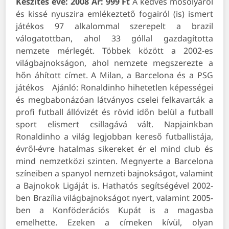
Készítés éve: 2008
Ár: 999 Ft
A kedves mosolyáról
és kissé nyuszira emlékeztető fogairól (is) ismert
játékos 97 alkalommal szerepelt a brazil
válogatottban, ahol 33 góllal gazdagította
nemzete mérlegét. Többek között a 2002-es
világbajnokságon, ahol nemzete megszerezte a
hőn áhított címet. A Milan, a Barcelona és a PSG
játékos
Ajánló:
Ronaldinho hihetetlen képességei
és megbabonázóan látványos cselei felkavarták a
profi futball állóvizét és rövid időn belül a futball
sport elismert csillagává vált. Napjainkban
Ronaldinho a világ legjobban kereső futballistája,
évről-évre hatalmas sikereket ér el mind club és
mind nemzetközi szinten. Megnyerte a Barcelona
színeiben a spanyol nemzeti bajnokságot, valamint
a Bajnokok Ligáját is. Hathatós segítségével 2002-
ben Brazília világbajnokságot nyert, valamint 2005-
ben a Konföderációs Kupát is a magasba
emelhette. Ezeken a címeken kívül, olyan