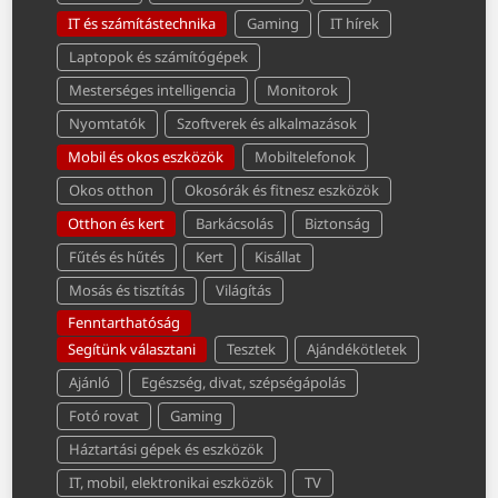
IT és számítástechnika
Gaming
IT hírek
Laptopok és számítógépek
Mesterséges intelligencia
Monitorok
Nyomtatók
Szoftverek és alkalmazások
Mobil és okos eszközök
Mobiltelefonok
Okos otthon
Okosórák és fitnesz eszközök
Otthon és kert
Barkácsolás
Biztonság
Fűtés és hűtés
Kert
Kisállat
Mosás és tisztítás
Világítás
Fenntarthatóság
Segítünk választani
Tesztek
Ajándékötletek
Ajánló
Egészség, divat, szépségápolás
Fotó rovat
Gaming
Háztartási gépek és eszközök
IT, mobil, elektronikai eszközök
TV