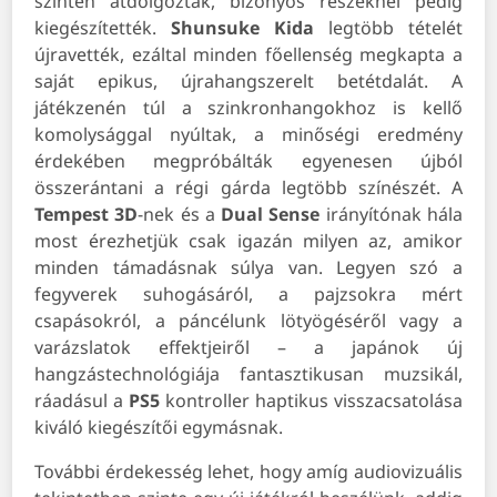
szintén átdolgozták, bizonyos részeknél pedig
kiegészítették.
Shunsuke
Kida
legtöbb tételét
újravették, ezáltal minden főellenség megkapta a
saját epikus, újrahangszerelt betétdalát. A
játékzenén túl a szinkronhangokhoz is kellő
komolysággal nyúltak, a minőségi eredmény
érdekében megpróbálták egyenesen újból
összerántani a régi gárda legtöbb színészét. A
Tempest
3D
-nek és a
Dual
Sense
irányítónak hála
most érezhetjük csak igazán milyen az, amikor
minden támadásnak súlya van. Legyen szó a
fegyverek suhogásáról, a pajzsokra mért
csapásokról, a páncélunk lötyögéséről vagy a
varázslatok effektjeiről – a japánok új
hangzástechnológiája fantasztikusan muzsikál,
ráadásul a
PS5
kontroller haptikus visszacsatolása
kiváló kiegészítői egymásnak.
További érdekesség lehet, hogy amíg audiovizuális