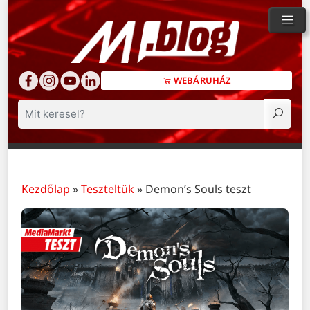
WEBÁRUHÁZ
Keresés
Kezdőlap
»
Teszteltük
»
Demon’s Souls teszt