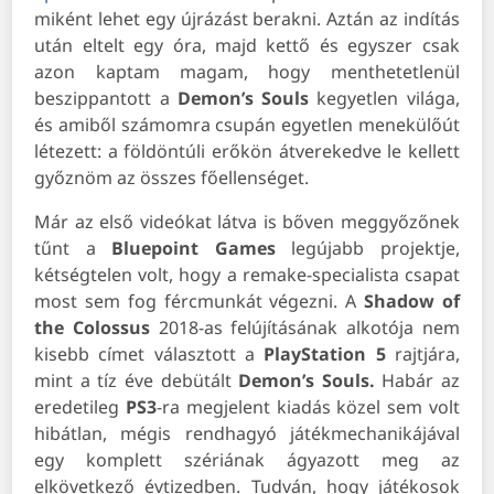
miként lehet egy újrázást berakni. Aztán az indítás
után eltelt egy óra, majd kettő és egyszer csak
azon kaptam magam, hogy menthetetlenül
beszippantott a
Demon’s Souls
kegyetlen világa,
és amiből számomra csupán egyetlen menekülőút
létezett: a földöntúli erőkön átverekedve le kellett
győznöm az összes főellenséget.
Már az első videókat látva is bőven meggyőzőnek
tűnt a
Bluepoint Games
legújabb projektje,
kétségtelen volt, hogy a remake-specialista csapat
most sem fog fércmunkát végezni. A
Shadow of
the Colossus
2018-as felújításának alkotója nem
kisebb címet választott a
PlayStation 5
rajtjára,
mint a tíz éve debütált
Demon’s Souls.
Habár az
eredetileg
PS3
-ra megjelent kiadás közel sem volt
hibátlan, mégis rendhagyó játékmechanikájával
egy komplett szériának ágyazott meg az
elkövetkező évtizedben. Tudván, hogy játékosok