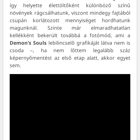
így helyette élettöltőként különböző színű
növények rágcsálhatunk, viszont mindegy fajtából
csupán korlátozott mennyiséget hordhatunk
magunknál. Szinte már elmaradhatatlan
kellékként bekerült továbbá a fotómód, ami a
Demon’s Souls
lebilincselő grafikáját látva nem is
csoda –, ha nem lőttem legalább száz
képernyőmentést az első etap alatt, akkor egyet
sem.