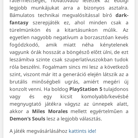
rátermettségét, hovatovább letették az eddigi
legjobb munkájukat arra a bizonyos asztalra.
Bámulatos technikai megvalósítással bíró
dark-
fantasy
szerepjáték ez, ahol minden csak a
türelmünkön és a kitartásunkon múlik. Az
egyetlen nagyobb negatívum a borzasztóan kevés
fogódzkodó, amik miatt néha kénytelenek
vagyunk órák hosszát a böngésző előtt ülni, de ezt
leszámítva szinte csak szuperlatívuszokban tudok
róla beszélni. Fogalmam sincs mi lesz a következő
szint, viszont már itt a generáció elején látszik az a
brutális minőségbeli ugrás, amiért megéri új
konzolt venni. Ha boldog
PlayStation
5
tulajdonos
vagy és egy kicsit komolyabb/kevésbé
megnyugtató játékra vágysz az ünnepek alatt,
akkor a
Miles Morales
mellett egyértelműen a
Demon’s
Souls
lesz a legjobb választás.
A játék megvásárlásához
kattints ide!