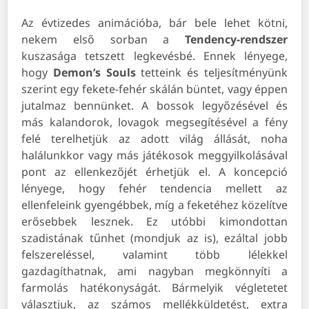
Az évtizedes animációba, bár bele lehet kötni,
nekem első sorban a
Tendency-rendszer
kuszasága tetszett legkevésbé. Ennek lényege,
hogy
Demon’s Souls
tetteink és teljesítményünk
szerint egy fekete-fehér skálán büntet, vagy éppen
jutalmaz bennünket. A bossok legyőzésével és
más kalandorok, lovagok megsegítésével a fény
felé terelhetjük az adott világ állását, noha
halálunkkor vagy más játékosok meggyilkolásával
pont az ellenkezőjét érhetjük el. A koncepció
lényege, hogy fehér tendencia mellett az
ellenfeleink gyengébbek, míg a feketéhez közelítve
erősebbek lesznek. Ez utóbbi kimondottan
szadistának tűnhet (mondjuk az is), ezáltal jobb
felszereléssel, valamint több lélekkel
gazdagíthatnak, ami nagyban megkönnyíti a
farmolás hatékonyságát. Bármelyik végletetet
választjuk, az számos mellékküldetést, extra