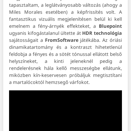
tapasztaltam, a leglátványosabb változás (ahogy a
Miles Morales esetében) a képfrissítés volt. A
fantasztikus vizuális megjelenítésen belül ki kell
emelnem a fény-árnyék effekteket, a
Bluepoint
ugyanis kifogástalanul ültette át
HDR technológia
sajátosságait a
FromSoftware
játékába. Az óriási
dinamikatartomány és a kontraszt hihetetlenül
feldobja a fényes és a sötét tónussal ellátott belső
helyszíneket, a kinti jeleneknél pedig a
rendelerésnek hála kellő messzeségbe ellátunk,
miközben kín-keservesen próbáljuk megtisztítani
a martalócoktól hemzsegő várfokot.