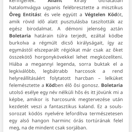
keringenek.
Allant
király olthatatlan
hatalomvágya ugyanis felébresztette a misztikus
Öreg Entitás
t és vele együtt a
Végtelen Köd
öt,
amik rövid idő alatt pusztulásba taszították az
egész birodalmat. A démoni jelenség aztán
Boletaria
határain túlra terjedt, ezáltal ködbe
burkolva a régmúlt dicső királyságait, így az
egymástól elszeparált régiókat már csak az őket
összekötő horgonykövekkel lehet megközelíteni.
Hiába a megannyi legenda, sorra buktak el a
legkiválóbb, legbátrabb harcosok a rend
helyreállításáért folytatott harcban – lelküket
felemésztette a
Köd
ben élő ősi gonosz.
Boletaria
utolsó esélye egy név nélküli hős és itt jövünk mi a
képbe, amikor is harcosunk megtervezése után
kezdetét veszi a fantasztikus kaland. Ez a souls-
sorozat ködös nyelvére lefordítva természetesen
egy alsó hangon harminc órás tortúrának felel
meg, na de mindent csak sorjában.