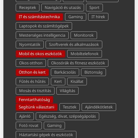
Receptek
Navigáció és utazás
Sport
IT és számítástechnika
Gaming
IT hírek
Laptopok és számítógépek
Mesterséges intelligencia
Monitorok
Nyomtatók
Szoftverek és alkalmazások
Mobil és okos eszközök
Mobiltelefonok
Okos otthon
Okosórák és fitnesz eszközök
Otthon és kert
Barkácsolás
Biztonság
Fűtés és hűtés
Kert
Kisállat
Mosás és tisztítás
Világítás
Fenntarthatóság
Segítünk választani
Tesztek
Ajándékötletek
Ajánló
Egészség, divat, szépségápolás
Fotó rovat
Gaming
Háztartási gépek és eszközök