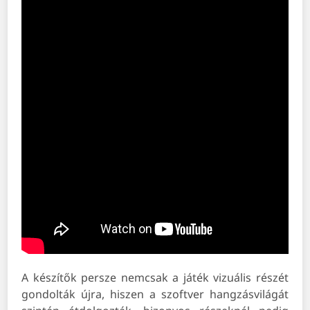
A készítők persze nemcsak a játék vizuális részét
gondolták újra, hiszen a szoftver hangzásvilágát