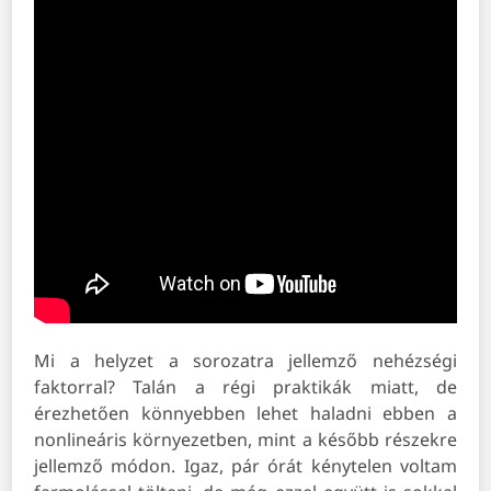
Mi a helyzet a sorozatra jellemző nehézségi
faktorral? Talán a régi praktikák miatt, de
érezhetően könnyebben lehet haladni ebben a
nonlineáris környezetben, mint a később részekre
jellemző módon. Igaz, pár órát kénytelen voltam