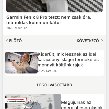
Garmin Fenix 8 Pro teszt: nem csak óra,
műholdas kommunikátor
2026. Márc. 12.
ELŐZŐ
KÖVETKEZŐ
Huawei Pura 80 Pro és Pura 80
s
Ultra teszt: a mobilfotózás
élmezőnye
2025. Nov. 25.
LEGOLVASOTTABB
Megújulnak az
energiabesorolások,