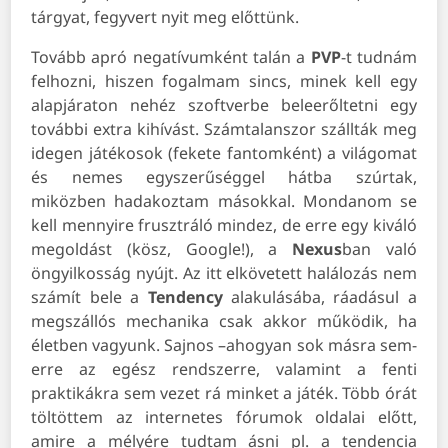
tárgyat, fegyvert nyit meg előttünk.
Tovább apró negatívumként talán a
PVP
-t tudnám
felhozni, hiszen fogalmam sincs, minek kell egy
alapjáraton nehéz szoftverbe beleerőltetni egy
további extra kihívást. Számtalanszor szállták meg
idegen játékosok (fekete fantomként) a világomat
és nemes egyszerűséggel hátba szúrtak,
miközben hadakoztam másokkal. Mondanom se
kell mennyire frusztráló mindez, de erre egy kiváló
megoldást (kösz, Google!), a
Nexus
ban való
öngyilkosság nyújt. Az itt elkövetett halálozás nem
számít bele a
Tendency
alakulásába, ráadásul a
megszállós mechanika csak akkor működik, ha
életben vagyunk. Sajnos –ahogyan sok másra sem-
erre az egész rendszerre, valamint a fenti
praktikákra sem vezet rá minket a játék. Több órát
töltöttem az internetes fórumok oldalai előtt,
amire a mélyére tudtam ásni pl. a tendencia