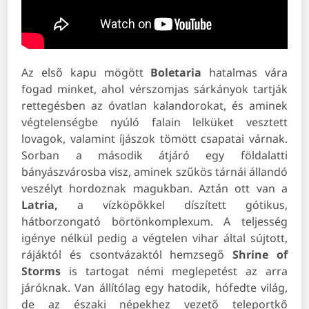
Az első kapu mögött
Boletaria
hatalmas vára
fogad minket, ahol vérszomjas sárkányok tartják
rettegésben az óvatlan kalandorokat, és aminek
végtelenségbe nyúló falain lelküket vesztett
lovagok, valamint íjászok tömött csapatai várnak.
Sorban a második átjáró egy földalatti
bányászvárosba visz, aminek szűkös tárnái állandó
veszélyt hordoznak magukban. Aztán ott van a
Latria,
a vízköpőkkel díszített gótikus,
hátborzongató börtönkomplexum. A teljesség
igénye nélkül pedig a végtelen vihar által sújtott,
rájáktól és csontvázaktól hemzsegő
Shrine of
Storms
is tartogat némi meglepetést az arra
járóknak. Van állítólag egy hatodik, hófedte világ,
de az északi népekhez vezető teleportkő