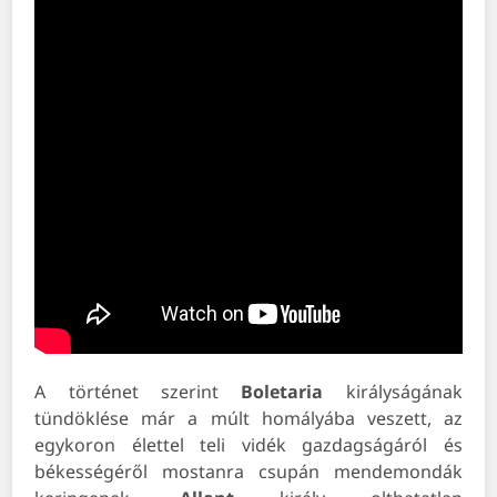
A történet szerint
Boletaria
királyságának
tündöklése már a múlt homályába veszett, az
egykoron élettel teli vidék gazdagságáról és
békességéről mostanra csupán mendemondák