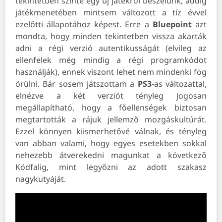
tekintetben szinte egy új játékról beszélünk, addig
játékmenetében mintsem változott a tíz évvel
ezelőtti állapotához képest. Erre a
Bluepoint
azt
mondta, hogy minden tekintetben vissza akarták
adni a régi verzió autentikusságát (elvileg az
ellenfelek még mindig a régi programkódot
használják), ennek viszont lehet nem mindenki fog
örülni. Bár sosem játszottam a
PS3
-as változattal,
elnézve a két verziót tényleg jogosan
megállapítható, hogy a főellenségek biztosan
megtartották a rájuk jellemző mozgáskultúrát.
Ezzel könnyen kiismerhetővé válnak, és tényleg
van abban valami, hogy egyes esetekben sokkal
nehezebb átverekedni magunkat a következő
Ködfalig, mint legyőzni az adott szakasz
nagykutyáját.