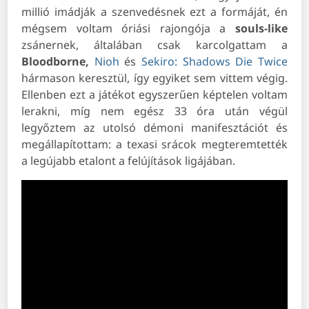
millió imádják a szenvedésnek ezt a formáját, én
mégsem voltam óriási rajongója a
souls-like
zsánernek, általában csak karcolgattam a
Bloodborne,
Nioh
és
Sekiro: Shadows Die Twice
hármason keresztül, így egyiket sem vittem végig.
Ellenben ezt a játékot egyszerűen képtelen voltam
lerakni, míg nem egész 33 óra után végül
legyőztem az utolsó démoni manifesztációt és
megállapítottam: a texasi srácok megteremtették
a legújabb etalont a felújítások ligájában.