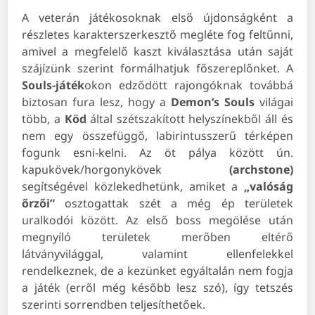
A veterán játékosoknak első újdonságként a
részletes karakterszerkesztő megléte fog feltűnni,
amivel a megfelelő kaszt kiválasztása után saját
szájízünk szerint formálhatjuk főszereplőnket. A
Souls-játék
okon edződött rajongóknak továbbá
biztosan fura lesz, hogy a
Demon’s Souls
világai
több, a
Köd
által szétszakított helyszínekből áll és
nem egy összefüggő, labirintusszerű térképen
fogunk esni-kelni. Az öt pálya között ún.
kapukövek/horgonykövek
(archstone)
segítségével közlekedhetünk, amiket a
„valóság
őrzői”
osztogattak szét a még ép területek
uralkodói között. Az első boss megölése után
megnyíló területek merőben eltérő
látványvilággal, valamint ellenfelekkel
rendelkeznek, de a kezünket egyáltalán nem fogja
a játék (erről még később lesz szó), így tetszés
szerinti sorrendben teljesíthetőek.