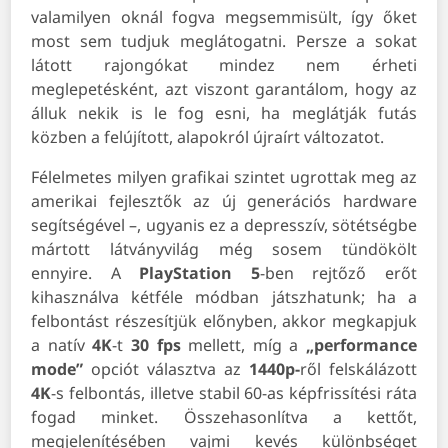
valamilyen oknál fogva megsemmisült, így őket
most sem tudjuk meglátogatni. Persze a sokat
látott rajongókat mindez nem érheti
meglepetésként, azt viszont garantálom, hogy az
álluk nekik is le fog esni, ha meglátják futás
közben a felújított, alapokról újraírt változatot.
Félelmetes milyen grafikai szintet ugrottak meg az
amerikai fejlesztők az új generációs hardware
segítségével –, ugyanis ez a depresszív, sötétségbe
mártott látványvilág még sosem tündökölt
ennyire. A
PlayStation 5
-ben rejtőző erőt
kihasználva kétféle módban játszhatunk; ha a
felbontást részesítjük előnyben, akkor megkapjuk
a natív
4K
-t
30 fps
mellett, míg a
„performance
mode”
opciót választva az
1440p-
ről felskálázott
4K
-s felbontás, illetve stabil 60-as képfrissítési ráta
fogad minket. Összehasonlítva a kettőt,
megjelenítésében vajmi kevés különbséget