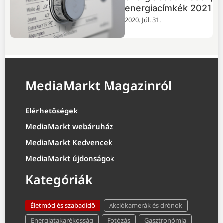
energiacímkék 2021
2020. Júl. 31.
MediaMarkt Magazinról
Elérhetőségek
MediaMarkt webáruház
MediaMarkt Kedvencek
MediaMarkt újdonságok
Kategóriák
Életmód és szabadidő
Akciókamerák és drónok
Energiatakarékosság
Fotózás
Gasztronómia