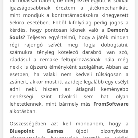
farmolással tölteni, de még ezzel együtt is sokkal
igazságosabbnak éreztem a játékmechanikát,
mint mondjuk a kontratámadásokra kihegyezett
Sekiro esetében. Ebből kifolyólag pedig jogos a
kérdés, hogy pontosan kiknek való a
Demon’s
Souls?
Teljesen egyértelmű, hogy a játék minden
régi rajongó szívét meg fogja dobogtatni,
számukra tényleg kötelező darabról van szó,
ráadásul a remake feltupírozásának hála még
nekik is újszerű élményként szolgálhat. Abban az
esetben, ha valaki nem kedveli túlságosan a
zsánert, akkor most itt az ideje legalább egy esélyt
adni neki, hiszen az átlagnál keményebb
nehézségi szint távolról sem hat olyan
lehetetlennek, mint bármely más
FromSoftware
alkotásban.
Összességében azt kell mondanom, hogy a
Bluepoint
Games
újból bizonyította