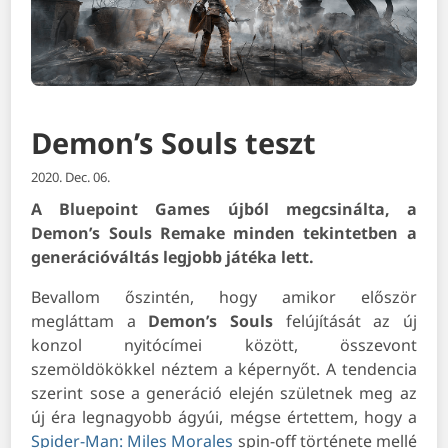
Demon’s Souls teszt
2020. Dec. 06.
A Bluepoint Games újból megcsinálta, a
Demon’s Souls Remake minden tekintetben a
generációváltás legjobb játéka lett.
Bevallom őszintén, hogy amikor először
megláttam a
Demon’s Souls
felújítását az új
konzol nyitócímei között, összevont
szemöldökökkel néztem a képernyőt. A tendencia
szerint sose a generáció elején születnek meg az
új éra legnagyobb ágyúi, mégse értettem, hogy a
Spider-Man: Miles Morales
spin-off története mellé