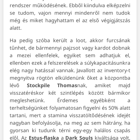
rendszer működésének. Ebből kiindulva elképzelni
se tudom, vajon mennyi mindenről nem tudok
még és miket hagyhattam el az első végigjátszás
alatt.
Ha pedig szóba került a loot, akkor furcsának
tűnhet, de bármennyi pajzsot vagy kardot dobnak
a mezei ellenfelek, egyiket sem adhatjuk el,
ellenben ezek a felszerelések a súlykapacitásunkra
elég nagy hatással vannak. Javallott az inventory-t
megnyitva rögtön elküldenünk őket a központba
lévő
Stockpile
Thomas
nak, amiket majd
visszatéréskor két szintlépés között bármikor
megleshetünk. Érdemes egyébként a
terheltségünket folyamatosan figyelni és 50% alatt
tartani, mert a stamina visszatöltődésének idejét
nagyban befolyásolja, na meg az sem hátrány, ha
gyorsan ki tudunk térni egy-egy halálos csapás
elől. Az
Estus-flaska
a
Dark Souls
kiváltsága volt,