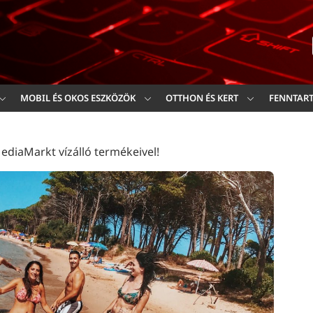
Ker
MOBIL ÉS OKOS ESZKÖZÖK
OTTHON ÉS KERT
FENNTAR
ediaMarkt vízálló termékeivel!