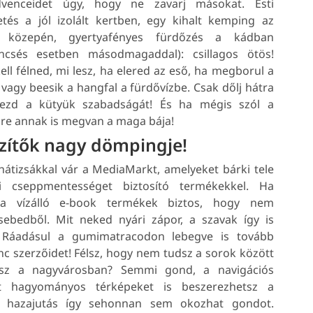
venceidet úgy, hogy ne zavarj másokat. Esti
tés a jól izolált kertben, egy kihalt kemping az
d közepén, gyertyafényes fürdőzés a kádban
encsés esetben másodmagaddal): csillagos ötös!
ll félned, mi lesz, ha elered az eső, ha megborul a
 vagy beesik a hangfal a fürdővízbe. Csak dőlj hátra
vezd a kütyük szabadságát! És ha mégis szól a
égre annak is megvan a maga bája!
szítők nagy dömpingje!
hátizsákkal vár a MediaMarkt, amelyeket bárki tele
bi cseppmentességet biztosító termékekkel. Ha
, a vízálló e-book termékek biztos, hogy nem
sebedből. Mit neked nyári zápor, a szavak így is
. Ráadásul a gumimatracodon lebegve is tovább
c szerzőidet! Félsz, hogy nem tudsz a sorok között
edsz a nagyvárosban? Semmi gond, a navigációs
tt hagyományos térképeket is beszerezhetsz a
 hazajutás így sehonnan sem okozhat gondot.