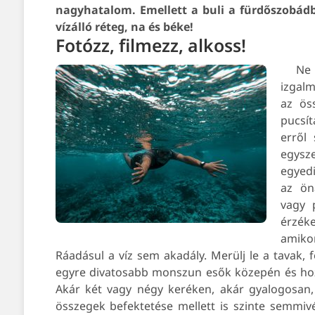
nagyhatalom. Emellett a buli a fürdőszobádba
vízálló réteg, na és béke!
Fotózz, filmezz, alkoss!
Ne
izgalm
az ös
pucsít
erről 
egysz
egyedi
az ön
vagy p
érzéke
amikor
Ráadásul a víz sem akadály. Merülj le a tavak, f
egyre divatosabb monszun esők közepén és hozz 
Akár két vagy négy keréken, akár gyalogosan, 
összegek befektetése mellett is szinte semmiv