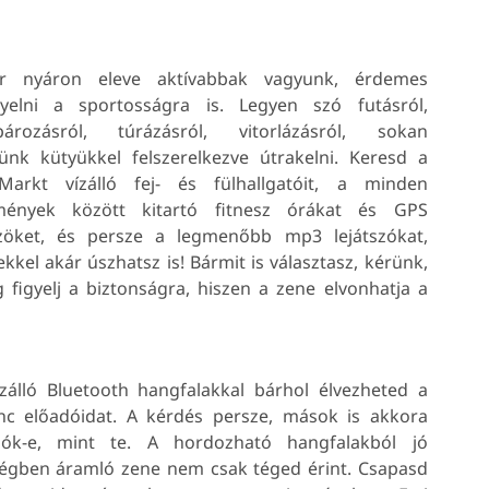
r nyáron eleve aktívabbak vagyunk, érdemes
gyelni a sportosságra is. Legyen szó futásról,
pározásról, túrázásról, vitorlázásról, sokan
ünk kütyükkel felszerelkezve útrakelni. Keresd a
Markt vízálló fej- és fülhallgatóit, a minden
mények között kitartó fitnes
z órákat és GPS
zöket, és persze a legmenőbb mp3 lejátszókat,
kkel akár úszhatsz is! Bármit is választasz, kérünk,
 figyelj a biztonságra, hiszen a zene elvonhatja a
ízálló Bluetooth hangfalakkal bárhol élvezheted a
nc előadóidat. A kérdés persze, mások is akkora
gók-e, mint te. A hordozható hangfalakból jó
égben áramló zene nem csak téged érint. Csapasd