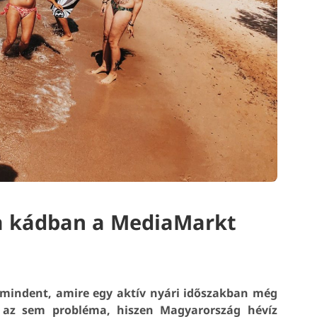
 a kádban a MediaMarkt
 mindent, amire egy aktív nyári időszakban még
, az sem probléma, hiszen Magyarország hévíz