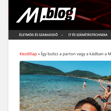
ÉLETMÓD ÉS SZABADIDŐ
IT ÉS SZÁMÍTÁSTECHNIKA
Kezdőlap
»
Így bulizz a parton vagy a kádban a M