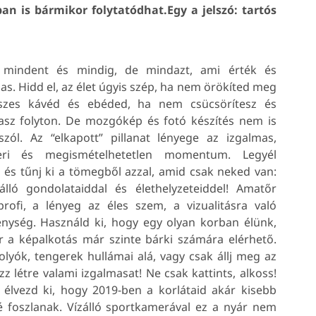
n is bármikor folytatódhat.Egy a jelszó: tartós
 mindent és mindig, de mindazt, ami érték és
as. Hidd el, az élet úgyis szép, ha nem örökíted meg
szes kávéd és ebéded, ha nem csücsörítesz és
asz folyton. De mozgókép és fotó készítés nem is
szól. Az “elkapott” pillanat lényege az izgalmas,
eri és megismételhetetlen momentum. Legyél
 és tűnj ki a tömegből azzal, amid csak neked van:
álló gondolataiddal és élethelyzeteiddel! Amatőr
rofi, a lényeg az éles szem, a vizualitásra való
nység. Használd ki, hogy egy olyan korban élünk,
 a képalkotás már szinte bárki számára elérhető.
olyók, tengerek hullámai alá, vagy csak állj meg az
létre valami izgalmasat! Ne csak kattints, alkoss!
élvezd ki, hogy 2019-ben a korlátaid akár kisebb
é foszlanak. Vízálló sportkamerával ez a nyár nem