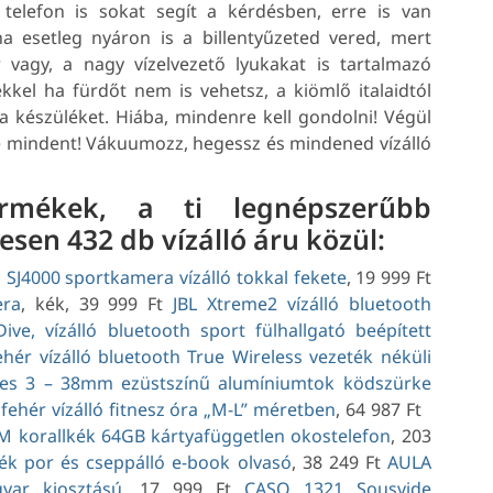
 telefon is sokat segít a kérdésben, erre is van
a esetleg nyáron is a billentyűzeted vered, mert
vagy, a nagy vízelvezető lyukakat is tartalmazó
tekkel ha fürdőt nem is vehetsz, a kiömlő italaidtól
 készüléket. Hiába, mindenre kell gondolni! Végül
le mindent! Vákuumozz, hegessz és mindened vízálló
rmékek, a ti legnépszerűbb
esen 432 db vízálló áru közül:
 SJ4000 sportkamera vízálló tokkal fekete
, 19 999 Ft
era
, kék, 39 999 Ft
JBL Xtreme2 vízálló bluetooth
ive, vízálló bluetooth sport fülhallgató beépített
ér vízálló bluetooth True Wireless vezeték néküli
ies 3 – 38mm ezüstszínű alumíniumtok ködszürke
ehér vízálló fitnesz óra „M-L” méretben
, 64 987 Ft
 korallkék 64GB kártyafüggetlen okostelefon
, 203
k por és cseppálló e-book olvasó
, 38 249 Ft
AULA
yar kiosztású
, 17 999 Ft
CASO 1321 Sousvide