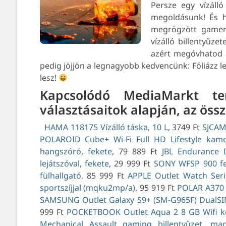
Persze egy vízálló
megoldásunk!
És h
megrögzött gamer 
vízálló billentyűze
azért megóvhatod a
pedig jöjjön a legnagyobb kedvencünk: Fóliázz 
lesz!
Kapcsolódó MediaMarkt te
választásaitok alapján, az össz
HAMA 118175 Vízálló táska, 10 L
, 3749 Ft
SJCAM
POLAROID Cube+ Wi-Fi Full HD Lifestyle kam
hangszóró, fekete
, 79 889 Ft
JBL Endurance D
lejátszóval, fekete
, 29 999 Ft
SONY WFSP 900 feh
fülhallgató
, 85 999 Ft
APPLE Outlet Watch Ser
sportszíjjal (mqku2mp/a)
, 95 919 Ft
POLAR A370 f
SAMSUNG Outlet Galaxy S9+ (SM-G965F) DualSIM
999 Ft
POCKETBOOK Outlet Aqua 2 8 GB Wifi ké
Mechanical Assault gaming billentyűzet, mag