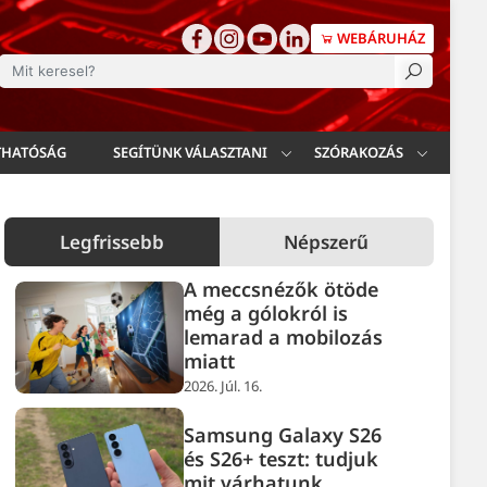
WEBÁRUHÁZ
esés
THATÓSÁG
SEGÍTÜNK VÁLASZTANI
SZÓRAKOZÁS
Legfrissebb
Népszerű
A meccsnézők ötöde
még a gólokról is
lemarad a mobilozás
miatt
2026. Júl. 16.
Samsung Galaxy S26
és S26+ teszt: tudjuk
mit várhatunk