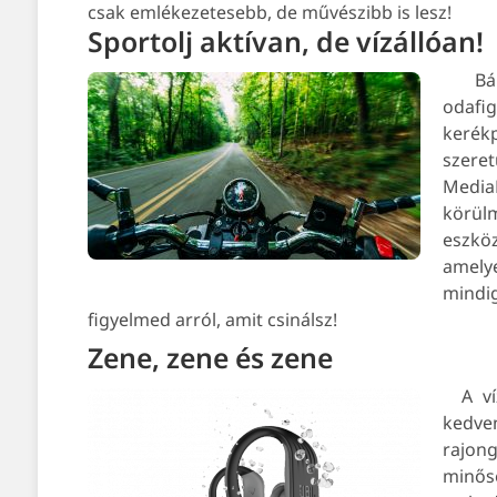
csak emlékezetesebb, de művészibb is lesz!
Sportolj aktívan, de vízállóan!
Bá
odafi
kerék
szeret
Media
körül
eszkö
amelye
mindig
figyelmed arról, amit csinálsz!
Zene, zene és zene
A v
kedve
rajon
minős