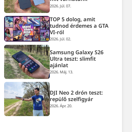
2026. Júl. 07.
TOP 5 dolog, amit
tudnod érdemes a GTA
VI-ról
2026. Júl. 02.
Samsung Galaxy S26
Ultra teszt: slimfit
ajánlat
2026. Máj. 13.
DJI Neo 2 drón teszt:
repülő szelfigyár
2026. Ápr. 20.