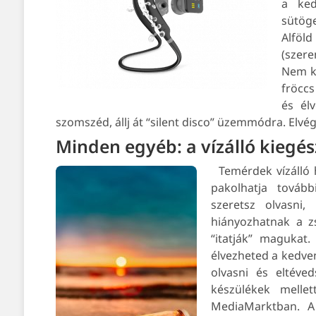
a ked
sütöge
Alföl
(szer
Nem ke
fröccs
és él
szomszéd, állj át “silent disco” üzemmódra. Elv
Minden egyéb: a vízálló kiegé
Temérdek vízálló 
pakolhatja továb
szeretsz olvasni
hiányozhatnak a z
“itatják” magukat
élvezheted a kedven
olvasni és eltév
készülékek melle
MediaMarktban. A