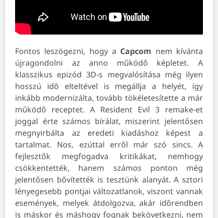
Fontos leszögezni, hogy a
Capcom
nem kívánta
újragondolni az anno működő képletet. A
klasszikus epizód 3D-s megvalósítása még ilyen
hosszú idő elteltével is megállja a helyét, így
inkább modernizálta, tovább tökéletesítette a már
működő receptet. A Resident Evil 3 remake-et
joggal érte számos bírálat, miszerint jelentősen
megnyirbálta az eredeti kiadáshoz képest a
tartalmat. Nos, ezúttal erről már szó sincs. A
fejlesztők megfogadva kritikákat, nemhogy
csökkentették, hanem számos ponton még
jelentősen bővítették is tesztünk alanyát. A sztori
lényegesebb pontjai változatlanok, viszont vannak
események, melyek átdolgozva, akár időrendben
is máskor és máshogy fognak bekövetkezni, nem