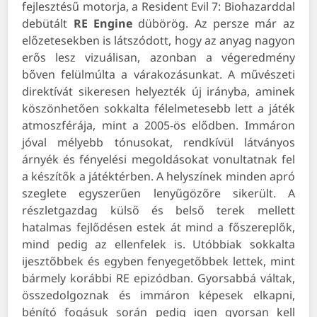
fejlesztésű motorja, a Resident Evil 7: Biohazarddal
debütált
RE Engine
dübörög. Az persze már az
előzetesekben is látszódott, hogy az anyag nagyon
erős lesz vizuálisan, azonban a végeredmény
bőven felülmúlta a várakozásunkat. A művészeti
direktívát sikeresen helyezték új irányba, aminek
köszönhetően sokkalta félelmetesebb lett a játék
atmoszférája, mint a 2005-ös elődben. Immáron
jóval mélyebb tónusokat, rendkívül látványos
árnyék és fényelési megoldásokat vonultatnak fel
a készítők a játéktérben. A helyszínek minden apró
szeglete egyszerűen lenyűgözőre sikerült. A
részletgazdag külső és belső terek mellett
hatalmas fejlődésen estek át mind a főszereplők,
mind pedig az ellenfelek is. Utóbbiak sokkalta
ijesztőbbek és egyben fenyegetőbbek lettek, mint
bármely korábbi RE epizódban. Gyorsabbá váltak,
összedolgoznak és immáron képesek elkapni,
bénító fogásuk során pedig igen gyorsan kell