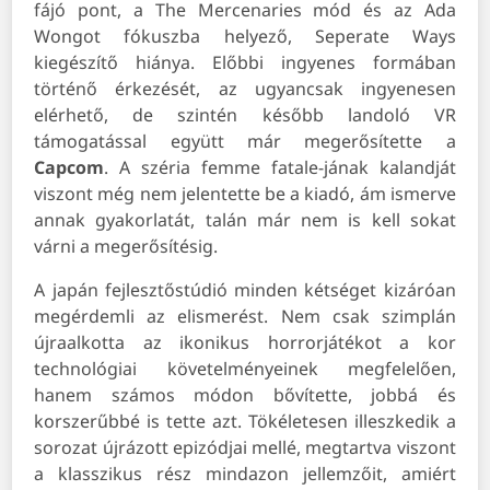
fájó pont, a The Mercenaries mód és az Ada
Wongot fókuszba helyező, Seperate Ways
kiegészítő hiánya. Előbbi ingyenes formában
történő érkezését, az ugyancsak ingyenesen
elérhető, de szintén később landoló VR
támogatással együtt már megerősítette a
Capcom
. A széria femme fatale-jának kalandját
viszont még nem jelentette be a kiadó, ám ismerve
annak gyakorlatát, talán már nem is kell sokat
várni a megerősítésig.
A japán fejlesztőstúdió minden kétséget kizáróan
megérdemli az elismerést. Nem csak szimplán
újraalkotta az ikonikus horrorjátékot a kor
technológiai követelményeinek megfelelően,
hanem számos módon bővítette, jobbá és
korszerűbbé is tette azt. Tökéletesen illeszkedik a
sorozat újrázott epizódjai mellé, megtartva viszont
a klasszikus rész mindazon jellemzőit, amiért