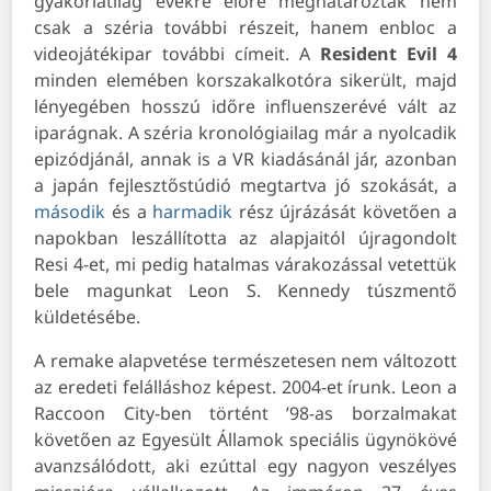
gyakorlatilag évekre előre meghatározták nem
csak a széria további részeit, hanem enbloc a
videojátékipar további címeit. A
Resident Evil 4
minden elemében korszakalkotóra sikerült, majd
lényegében hosszú időre influenszerévé vált az
iparágnak. A széria kronológiailag már a nyolcadik
epizódjánál, annak is a VR kiadásánál jár, azonban
a japán fejlesztőstúdió megtartva jó szokását, a
második
és a
harmadik
rész újrázását követően a
napokban leszállította az alapjaitól újragondolt
Resi 4-et, mi pedig hatalmas várakozással vetettük
bele magunkat Leon S. Kennedy túszmentő
küldetésébe.
A remake alapvetése természetesen nem változott
az eredeti felálláshoz képest. 2004-et írunk. Leon a
Raccoon City-ben történt ’98-as borzalmakat
követően az Egyesült Államok speciális ügynökövé
avanzsálódott, aki ezúttal egy nagyon veszélyes