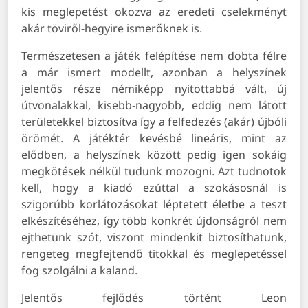
kis meglepetést okozva az eredeti cselekményt
akár töviről-hegyire ismerőknek is.
Természetesen a játék felépítése nem dobta félre
a már ismert modellt, azonban a helyszínek
jelentős része némiképp nyitottabbá vált, új
útvonalakkal, kisebb-nagyobb, eddig nem látott
területekkel biztosítva így a felfedezés (akár) újbóli
örömét. A játéktér kevésbé lineáris, mint az
elődben, a helyszínek között pedig igen sokáig
megkötések nélkül tudunk mozogni. Azt tudnotok
kell, hogy a kiadó ezúttal a szokásosnál is
szigorúbb korlátozásokat léptetett életbe a teszt
elkészítéséhez, így több konkrét újdonságról nem
ejthetünk szót, viszont mindenkit biztosíthatunk,
rengeteg megfejtendő titokkal és meglepetéssel
fog szolgálni a kaland.
Jelentős fejlődés történt Leon