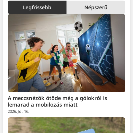
Legfrissebb
Népszerű
A meccsnézők ötöde még a gólokról is
lemarad a mobilozás miatt
2026. Júl. 16.