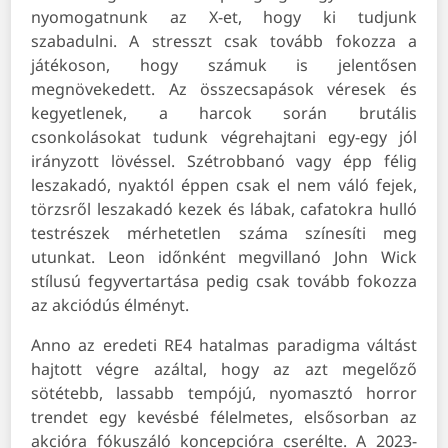
nyomogatnunk az X-et, hogy ki tudjunk
szabadulni. A stresszt csak tovább fokozza a
játékoson, hogy számuk is jelentősen
megnövekedett. Az összecsapások véresek és
kegyetlenek, a harcok során brutális
csonkolásokat tudunk végrehajtani egy-egy jól
irányzott lövéssel. Szétrobbanó vagy épp félig
leszakadó, nyaktól éppen csak el nem váló fejek,
törzsről leszakadó kezek és lábak, cafatokra hulló
testrészek mérhetetlen száma színesíti meg
utunkat. Leon időnként megvillanó John Wick
stílusú fegyvertartása pedig csak tovább fokozza
az akciódús élményt.
Anno az eredeti RE4 hatalmas paradigma váltást
hajtott végre azáltal, hogy az azt megelőző
sötétebb, lassabb tempójú, nyomasztó horror
trendet egy kevésbé félelmetes, elsősorban az
akcióra fókuszáló koncepcióra cserélte. A 2023-