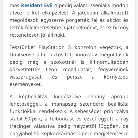
mas
Resident Evil 4
pedig valami zseniális módon
ötvözi e két elképzelést. A játékban alkalmazott
megoldások egyszerre pörgették fel az akciót és
tették félelmetesebbé a játékélményt, és ez bizony
rettenetesen jól áll neki.
Tesztünket PlayStation 5 konzolon végeztük, a
DualSense által biztosított innovatív megoldások
pedig még a szokottnál is kifinomultabban
közvetítették Leon mozdulatait, fegyvereinek
visszarúgását, és persze a környezeti
eseményeket.
A képbeállítás kiegészülve néhány apróbb
lehetőséggel, a manapság sztenderd beállítási
funkciókkal rendelkezik. A sebességet priorizálva
stabil 60fps-t, a felbontást és ezzel együtt a ray
tracinget választva pedig helyzettől függően, de
nagyjából 50 képkocka/másodperc megjelenítésre