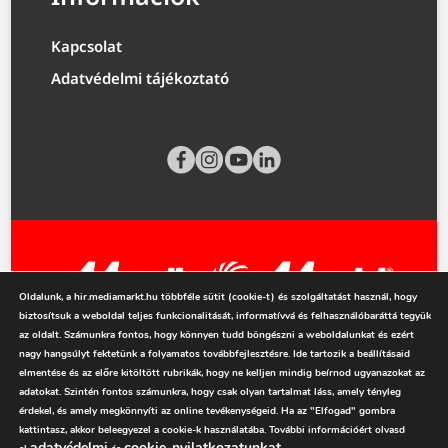
Kapcsolat
Adatvédelmi tájékoztató
Oldalunk, a hir.mediamarkt.hu többféle sütit (cookie-t) és szolgáltatást használ, hogy
biztosítsuk a weboldal teljes funkcionalitását, informatívvá és felhasználóbaráttá tegyük
mediamarkt.hu
az oldalt. Számunkra fontos, hogy könnyen tudd böngészni a weboldalunkat és ezért
nagy hangsúlyt fektetünk a folyamatos továbbfejlesztésre. Ide tartozik a beállításaid
elmentése és az előre kitöltött rubrikák, hogy ne kelljen mindig beírnod ugyanazokat az
adatokat. Szintén fontos számunkra, hogy csak olyan tartalmat láss, amely tényleg
érdekel, és amely megkönnyíti az online tevékenységeid. Ha az "Elfogad" gombra
kattintasz, akkor beleegyezel a cookie-k használatába. További információért olvasd
adatvédelmi
cookie-nyilatkozatunkat