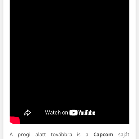
A progi alatt továbbra is a
Capcom
saját