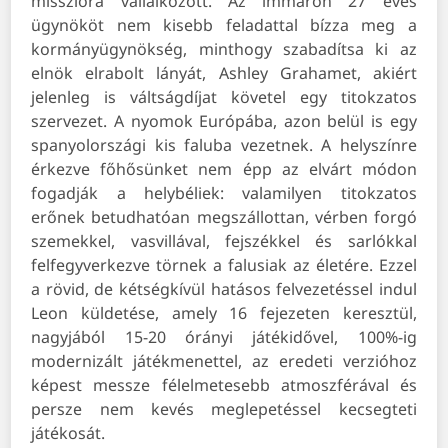
misszióra vállalkozott. Az immáron 27 éves
ügynököt nem kisebb feladattal bízza meg a
kormányügynökség, minthogy szabadítsa ki az
elnök elrabolt lányát, Ashley Grahamet, akiért
jelenleg is váltságdíjat követel egy titokzatos
szervezet. A nyomok Európába, azon belül is egy
spanyolországi kis faluba vezetnek. A helyszínre
érkezve főhősünket nem épp az elvárt módon
fogadják a helybéliek: valamilyen titokzatos
erőnek betudhatóan megszállottan, vérben forgó
szemekkel, vasvillával, fejszékkel és sarlókkal
felfegyverkezve törnek a falusiak az életére. Ezzel
a rövid, de kétségkívül hatásos felvezetéssel indul
Leon küldetése, amely 16 fejezeten keresztül,
nagyjából 15-20 órányi játékidővel, 100%-ig
modernizált játékmenettel, az eredeti verzióhoz
képest messze félelmetesebb atmoszférával és
persze nem kevés meglepetéssel kecsegteti
játékosát.