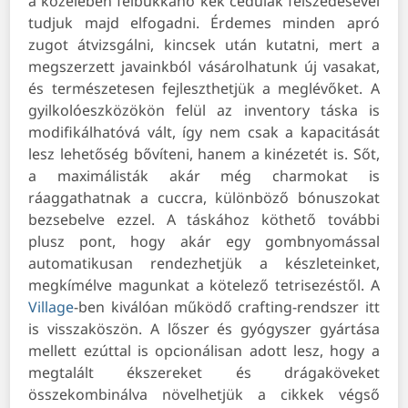
a közelében felbukkanó kék cédulák felszedésével
tudjuk majd elfogadni. Érdemes minden apró
zugot átvizsgálni, kincsek után kutatni, mert a
megszerzett javainkból vásárolhatunk új vasakat,
és természetesen fejleszthetjük a meglévőket. A
gyilkolóeszközökön felül az inventory táska is
modifikálhatóvá vált, így nem csak a kapacitását
lesz lehetőség bővíteni, hanem a kinézetét is. Sőt,
a maximálisták akár még charmokat is
ráaggathatnak a cuccra, különböző bónuszokat
bezsebelve ezzel. A táskához köthető további
plusz pont, hogy akár egy gombnyomással
automatikusan rendezhetjük a készleteinket,
megkímélve magunkat a kötelező tetrisezéstől. A
Village
-ben kiválóan működő crafting-rendszer itt
is visszaköszön. A lőszer és gyógyszer gyártása
mellett ezúttal is opcionálisan adott lesz, hogy a
megtalált ékszereket és drágaköveket
összekombinálva növelhetjük a cikkek végső