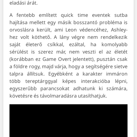
eladási árát.
A fentebb említett quick time eventek sutba
hajítása mellett egy másik bosszantó probléma is
orvoslásra került, ami Leon védencéhez, Ashley-
hez volt köthető. A lány végre nem rendelkezik
saját életerő csíkkal, ezáltal, ha komolyabb
sérülést is szerez már, nem veszti el az életét
(korábban ez Game Overt jelentett), pusztán csak
a földre rogy, majd várja, hogy a segítségére sietve
talpra állítsuk. Egyébként a karakter immáron
több tereptárggyal képes interakcióba lépni,
egyszerűbb parancsokat adhatunk ki számára,
követésre és távolmaradásra utasíthatjuk.