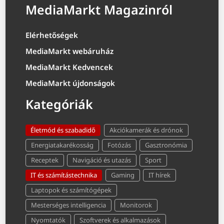
MediaMarkt Magazinról
Elérhetőségek
MediaMarkt webáruház
MediaMarkt Kedvencek
MediaMarkt újdonságok
Kategóriák
Életmód és szabadidő
Akciókamerák és drónok
Energiatakarékosság
Fotózás
Gasztronómia
Receptek
Navigáció és utazás
Sport
IT és számítástechnika
Gaming
IT hírek
Laptopok és számítógépek
Mesterséges intelligencia
Monitorok
Nyomtatók
Szoftverek és alkalmazások