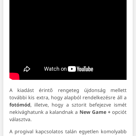
A kiadást érintő rengeteg újdonság mellett
további kis extra, hogy alapból rendelkezésre áll a
fotómód
, illetve, hogy a sztorit befejezve ismét
nekivághatunk a kalandnak a
New Game +
opciót
választva.
A progival kapcsolatos talán egyetlen komolyabb