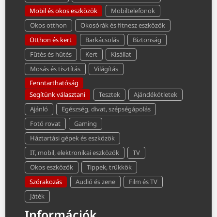
Mobil és okos eszközök
Mobiltelefonok
Okos otthon
Okosórák és fitnesz eszközök
Otthon és kert
Barkácsolás
Biztonság
Fűtés és hűtés
Kert
Kisállat
Mosás és tisztítás
Világítás
Fenntarthatóság
Segítünk választani
Tesztek
Ajándékötletek
Ajánló
Egészség, divat, szépségápolás
Fotó rovat
Gaming
Háztartási gépek és eszközök
IT, mobil, elektronikai eszközök
TV
Okos eszközök
Tippek, trükkök
Szórakozás
Audió és zene
Film és TV
Játék
Információk