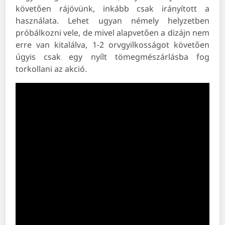
követően rájövünk, inkább csak irányított a
használata. Lehet ugyan némely helyzetben
próbálkozni vele, de mivel alapvetően a dizájn nem
erre van kitalálva, 1-2 orvgyilkosságot követően
úgyis csak egy nyílt tömegmészárlásba fog
torkollani az akció.