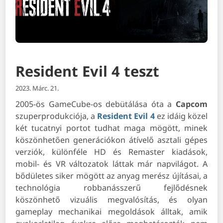
Resident Evil 4 teszt
2023. Márc. 21.
2005-ös GameCube-os debütálása óta a
Capcom
szuperprodukciója, a
Resident Evil 4
ez idáig közel
két tucatnyi portot tudhat maga mögött, minek
köszönhetően generációkon átívelő asztali gépes
verziók, különféle HD és Remaster kiadások,
mobil- és VR változatok láttak már napvilágot. A
bődületes siker mögött az anyag merész újításai, a
technológia robbanásszerű fejlődésnek
köszönhető vizuális megvalósítás, és olyan
gameplay mechanikai megoldások álltak, amik