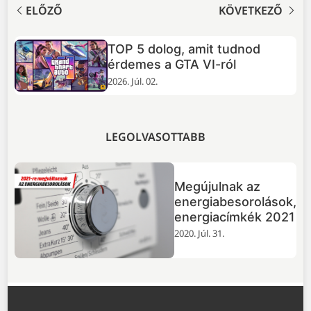
ELŐZŐ
KÖVETKEZŐ
TOP 5 dolog, amit tudnod
+
érdemes a GTA VI-ról
2026. Júl. 02.
LEGOLVASOTTABB
Megújulnak az
energiabesorolások,
energiacímkék 2021
2020. Júl. 31.