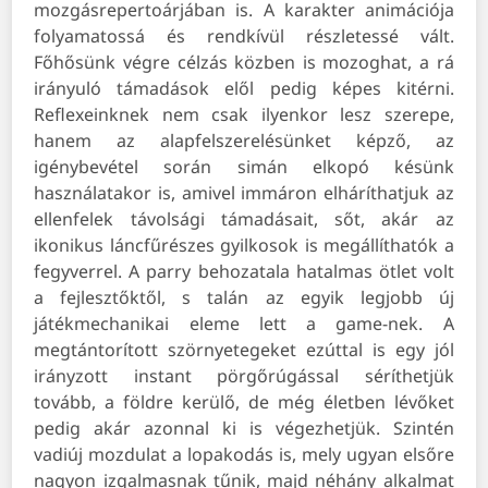
mozgásrepertoárjában is. A karakter animációja
folyamatossá és rendkívül részletessé vált.
Főhősünk végre célzás közben is mozoghat, a rá
irányuló támadások elől pedig képes kitérni.
Reflexeinknek nem csak ilyenkor lesz szerepe,
hanem az alapfelszerelésünket képző, az
igénybevétel során simán elkopó késünk
használatakor is, amivel immáron elháríthatjuk az
ellenfelek távolsági támadásait, sőt, akár az
ikonikus láncfűrészes gyilkosok is megállíthatók a
fegyverrel. A parry behozatala hatalmas ötlet volt
a fejlesztőktől, s talán az egyik legjobb új
játékmechanikai eleme lett a game-nek. A
megtántorított szörnyetegeket ezúttal is egy jól
irányzott instant pörgőrúgással séríthetjük
tovább, a földre kerülő, de még életben lévőket
pedig akár azonnal ki is végezhetjük. Szintén
vadiúj mozdulat a lopakodás is, mely ugyan elsőre
nagyon izgalmasnak tűnik, majd néhány alkalmat