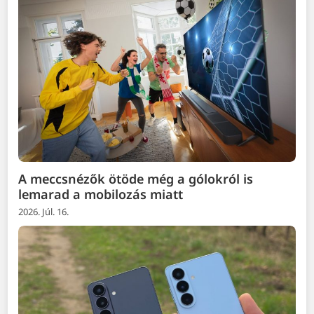
A meccsnézők ötöde még a gólokról is
lemarad a mobilozás miatt
2026. Júl. 16.