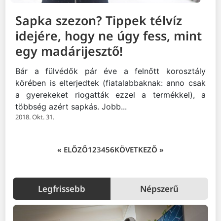
Sapka szezon? Tippek télvíz
idejére, hogy ne úgy fess, mint
egy madárijesztő!
Bár a fülvédők pár éve a felnőtt korosztály
körében is elterjedtek (fiatalabbaknak: anno csak
a gyerekeket riogatták ezzel a termékkel), a
többség azért sapkás. Jobb...
2018. Okt. 31.
« ELŐZŐ
1
2
3
4
5
6
KÖVETKEZŐ »
Legfrissebb
Népszerű