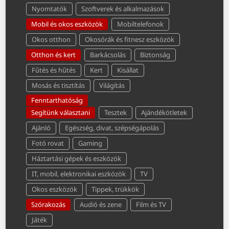
Nyomtatók
Szoftverek és alkalmazások
Mobil és okos eszközök
Mobiltelefonok
Okos otthon
Okosórák és fitnesz eszközök
Otthon és kert
Barkácsolás
Biztonság
Fűtés és hűtés
Kert
Kisállat
Mosás és tisztítás
Világítás
Fenntarthatóság
Segítünk választani
Tesztek
Ajándékötletek
Ajánló
Egészség, divat, szépségápolás
Fotó rovat
Gaming
Háztartási gépek és eszközök
IT, mobil, elektronikai eszközök
TV
Okos eszközök
Tippek, trükkök
Szórakozás
Audió és zene
Film és TV
Játék