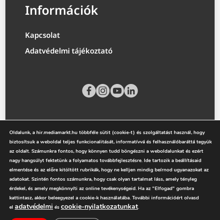
Információk
Kapcsolat
Adatvédelmi tájékoztató
Oldalunk, a hir.mediamarkt.hu többféle sütit (cookie-t) és szolgáltatást használ, hogy
biztosítsuk a weboldal teljes funkcionalitását, informatívvá és felhasználóbaráttá tegyük
az oldalt. Számunkra fontos, hogy könnyen tudd böngészni a weboldalunkat és ezért
nagy hangsúlyt fektetünk a folyamatos továbbfejlesztésre. Ide tartozik a beállításaid
elmentése és az előre kitöltött rubrikák, hogy ne kelljen mindig beírnod ugyanazokat az
mediamarkt.hu
adatokat. Szintén fontos számunkra, hogy csak olyan tartalmat láss, amely tényleg
érdekel, és amely megkönnyíti az online tevékenységeid. Ha az "Elfogad" gombra
kattintasz, akkor beleegyezel a cookie-k használatába. További információért olvasd
adatvédelmi
cookie-nyilatkozatunkat
el
és
.